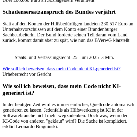
Über 200.000 Euro an Sozialgeldern veruntreut
Schadensersatzanspruch des Bundes verjährt
Statt auf den Konten der Hilfsbedürftigen landeten 230.517 Euro an
Unterhaltsvorschüssen auf dem Konto einer Brandenburger
Sachbearbeiterin. Der Bund forderte seinen Teil daran vom Land
zurück, kommt damit aber zu spät, wie nun das BVerwG klarstellt.
Staats- und Verfassungsrecht
25. Juni 2025
3 Min.
Wie soll ich beweisen, dass mein Code nicht KI-generiert ist?
Urheberrecht vor Gericht
Wie soll ich beweisen, dass mein Code nicht KI-
generiert ist?
In der heutigen Zeit wird es immer einfacher, Quellcode automatisch
generieren zu lassen. Jedenfalls als Hilfswerkzeug ist KI in der
Softwarebranche nicht mehr wegzudenken. Doch was, wenn der
KI-Code von anderen "geklaut" wird? Die Sache ist kompliziert,
erklärt Leonardo Braguinski.