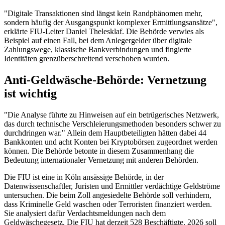
"Digitale Transaktionen sind längst kein Randphänomen mehr,
sondern häufig der Ausgangspunkt komplexer Ermittlungsansätze",
erklärte FIU-Leiter Daniel Thelesklaf. Die Behörde verwies als
Beispiel auf einen Fall, bei dem Anlegergelder über digitale
Zahlungswege, klassische Bankverbindungen und fingierte
Identitäten grenzüberschreitend verschoben wurden.
Anti-Geldwäsche-Behörde: Vernetzung
ist wichtig
"Die Analyse führte zu Hinweisen auf ein betrügerisches Netzwerk,
das durch technische Verschleierungsmethoden besonders schwer zu
durchdringen war." Allein dem Hauptbeteiligten hätten dabei 44
Bankkonten und acht Konten bei Kryptobörsen zugeordnet werden
können. Die Behörde betonte in diesem Zusammenhang die
Bedeutung internationaler Vernetzung mit anderen Behörden.
Die FIU ist eine in Köln ansässige Behörde, in der
Datenwissenschaftler, Juristen und Ermittler verdächtige Geldströme
untersuchen. Die beim Zoll angesiedelte Behörde soll verhindern,
dass Kriminelle Geld waschen oder Terroristen finanziert werden.
Sie analysiert dafür Verdachtsmeldungen nach dem
Geldwäschegesetz. Die FIU hat derzeit 528 Beschäftigte. 2026 soll