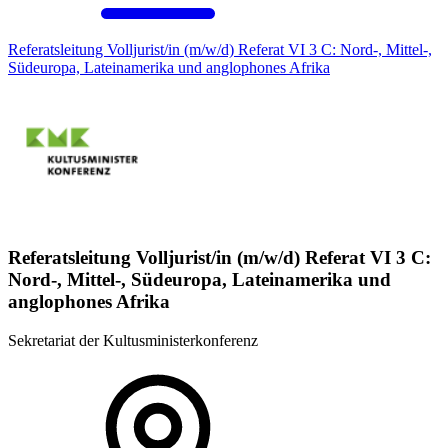
Referatsleitung Volljurist/in (m/w/d) Referat VI 3 C: Nord-, Mittel-,
Südeuropa, Lateinamerika und anglophones Afrika
Referatsleitung Volljurist/in (m/w/d) Referat VI 3 C:
Nord-, Mittel-, Südeuropa, Lateinamerika und
anglophones Afrika
Sekretariat der Kultusministerkonferenz