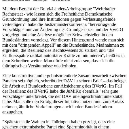
Mit dem Bericht der Bund-Länder-Arbeitsgruppe "Wehrhafter
Rechtsstaat - wie lassen sich die Freiheitliche Demokratische
Grundordnung und ihre Institutionen gegen Verfassungsfeinde
verteidigen?" habe die Justizministerkonferenz "hervorragende
Vorschläge" nur zur Änderung des Grundgesetzes und der VwGO
vorgelegt und eine Analyse möglicher Schwachstellen in den
Bundesländern vorgelegt. Vor diesem Hintergrund wende man sich
mit dem "dringenden Appell" an die Bundesländer, Maßnahmen zu
ergreifen, die Resilienz des Rechtswesens zu stärken und "die
Einflussspähre radikal-autoritärer Kräfte zu minimieren", heißt es in
dem Schreiben weiter. Man dürfe nicht zulassen, dass sich die
thüringischen Versäumnisse wiederholen.
Eine konstruktive und ergebnisorientierte Zusammenarbeit zwischen
Parteien sei möglich, schreibt der DAV in seinem Brief – das belege
die Arbeit auf Bundesebene zur Absicherung des BVerfG. Im Fall
der Resilienz des BVerfG habe die JuMiKo ebenfalls "sehr gute
Vorschläge" unterbreitet, die der DAV uneingeschränkt unterstützt
habe. Man solle den Erfolg dieser Initiative nutzen und zum Anlass
nehmen, ähnliche Vorkehrungen auch in den Bundesländern
anzugehen.
"Spätestens die Wahlen in Thüringen haben gezeigt, dass eine
gesichert extremistische Partei eine Sperrminorität in einem