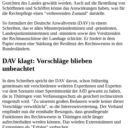
Gerichten des Landes gewählt werden. Auch auf die Bestellung von
Schöffinnen und Schöffen könne das Auswirkungen haben, was für
die Rechtspflege einen "verheerenden Zustand" darstelle.
So formuliert der Deutsche Anwaltverein (DAV) in einem
Schreiben, das er allen Ministerpräsidentinnen und -präsidenten,
Landesjustizministerinnen und -ministern sowie den Vorsitzenden
der Rechtsausschüsse der Landtage schickte. Er fordert in dem
Papier erneut eine Stärkung der Resilienz des Rechtswesens in den
Bundesländern.
DAV klagt: Vorschläge blieben
unbeachtet
In dem Schreiben spricht der DAV davon, schon frühzeitig
gemeinsam mit verschiedenen weiteren Expertinnen und Experten
vor dem Szenario einer Sperrminorität der AfD gewarnt zu haben,
die in Thüringen vom Verfassungsschutz als gesichert rechtsextrem
eingestuft wird. "Zu unserem großen Bedauern wurde keiner dieser
Vorschläge verwirklicht", so die Interessenvertretung. Der Verband
empfindet nun die ernsthafte Besorgnis, dass grundlegende
Funktionen des Rechtswesens in Thüringen nicht länger
aufrechterhalten werden können. Das würden Extremistinnen und
Extremisten als "Erfolge" verbuchen.