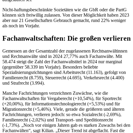
Nicht-haftungsbeschränkte Sozietäten wie die GbR oder die PartG
können sich freiwillig zulassen. Von dieser Möglichkeit haben 2023
aber nur 21 Gesellschaften Gebrauch gemacht, rund 22% weniger
als noch im Vorjahr.
Fachanwaltschaften: Die großen verlieren
Gemessen an der Gesamtzahl der zugelassenen Rechtsanwältinnen
und Rechtsanwälte sind in 2024 27,77% auch Fachanwälte. Mit
58.474 steigt die Zahl der Fachanwaltstitel in 2024 nur marginal
(gegenüber 58.339 im Vorjahr). Besonders beliebte
Spezialisierungsrichtungen sind Arbeitsrecht (11.163), gefolgt von
Familienrecht (8.759), Steuerrecht (4.695), Verkehrsrecht (4.400)
und Strafrecht (3.994).
Manche Fachrichtungen verzeichnen Zuwächse, wie die
Fachanwaltschaften für Vergaberecht (+10,54%), für Sportrecht
(+20,00%), für Informationstechnologierecht (+5,53%) und für
Migrationsrecht (+5,46%). Viele, gerade die größeren und älteren
Fachrichtungen, verlieren jedoch: so etwa Sozialrecht (-2,69%),
Familienrecht (-2,02%) und Transport- und Speditionsrecht
(-1,73%). „Noch vor einigen Jahren gab es starken Zuwachs bei den
Fachanwälten“, sagt Kilian. „Dieser Trend ist abgeflacht. Fast die