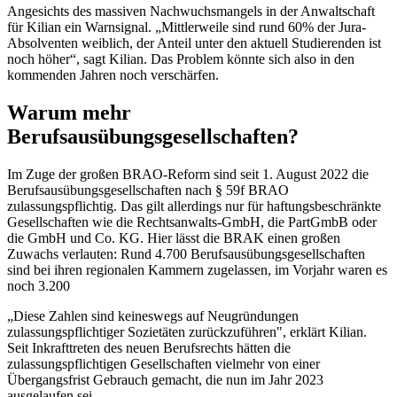
Angesichts des massiven Nachwuchsmangels in der Anwaltschaft
für Kilian ein Warnsignal
. „Mittlerweile sind rund 60% der Jura-
Absolventen weiblich, der Anteil unter den aktuell Studierenden ist
noch höher“,
sagt Kilian. Das Problem könnte sich also in den
kommenden Jahren noch verschärfen.
Warum mehr
Berufsausübungsgesellschaften?
Im Zuge der großen BRAO-Reform sind seit 1. August 2022 die
Berufsausübungsgesellschaften nach § 59f BRAO
zulassungspflichtig. Das gilt allerdings nur für haftungsbeschränkte
Gesellschaften wie die Rechtsanwalts-GmbH, die PartGmbB oder
die GmbH und Co. KG. Hier lässt die BRAK einen großen
Zuwachs verlauten
: Rund 4.700 Berufsausübungsgesellschaften
sind bei ihren regionalen Kammern zugelassen, im Vorjahr waren es
noch 3.200
„Diese Zahlen sind keineswegs auf Neugründungen
zulassungspflichtiger Sozietäten zurückzuführen", erklärt Kilian.
Seit Inkrafttreten des neuen Berufsrechts hätten die
zulassungspflichtigen Gesellschaften vielmehr von einer
Übergangsfrist Gebrauch gemacht, die nun im Jahr 2023
ausgelaufen sei.