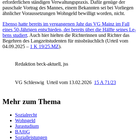
erforderlichen ständigen Verwaltungspraxis. Dafür genüge der
pauschale Vortrag des Mannes, einem Bekannten sei bei Vorliegen
ähnlicher Voraussetzungen Wohngeld bewilligt worden, nicht.
Ebenso hatte bereits im vergangenen Jahr das VG Mainz im Fall
eines 50-Jäh­ri­gen entschieden, der be­reits über die Hälf­te sei­nes Le­
bens stu­diert
. Auch hier hielten die Richterinnen und Richter das
Begehren des Langzeitstudenten für missbräuchlich (
Urteil vom
04.09.2025 –
1 K 19/25.MZ
).
Redaktion beck-aktuell, jss
VG Schleswig
Urteil vom 13.02.2026
15 A 71/23
Mehr zum Thema
Sozialrecht
Wohngeld
Jurastudium
BAföG
Sozialleistungen