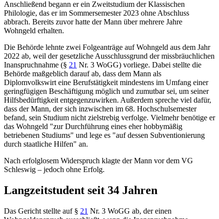
Anschließend begann er ein Zweitstudium der Klassischen
Philologie, das er im Sommersemester 2023 ohne Abschluss
abbrach. Bereits zuvor hatte der Mann über mehrere Jahre
Wohngeld erhalten.
Die Behörde lehnte zwei Folgeanträge auf Wohngeld aus dem Jahr
2022 ab, weil der gesetzliche Ausschlussgrund der missbräuchlichen
Inanspruchnahme (
§
21
Nr. 3 WoGG
) vorliege. Dabei stellte die
Behörde maßgeblich darauf ab, dass dem Mann als
Diplomvolkswirt eine Berufstätigkeit mindestens im Umfang einer
geringfügigen Beschäftigung möglich und zumutbar sei, um seiner
Hilfsbedürftigkeit entgegenzuwirken. Außerdem spreche viel dafür,
dass der Mann, der sich inzwischen im 68. Hochschulsemester
befand, sein Studium nicht zielstrebig verfolge. Vielmehr benötige er
das Wohngeld "zur Durchführung eines eher hobbymäßig
betriebenen Studiums" und lege es "auf dessen Subventionierung
durch staatliche Hilfen" an.
Nach erfolglosem Widerspruch klagte der Mann vor dem
VG
Schleswig
– jedoch ohne Erfolg.
Langzeitstudent seit 34 Jahren
Das Gericht stellte auf
§
21
Nr. 3 WoGG
ab, der einen