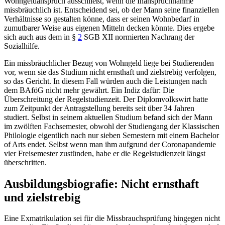
Wohngeldanspruch ausschließt, wenn die Inanspruchnahme
missbräuchlich ist. Entscheidend sei, ob der Mann seine finanziellen
Verhältnisse so gestalten könne, dass er seinen Wohnbedarf in
zumutbarer Weise aus eigenen Mitteln decken könnte. Dies ergebe
sich auch aus dem in
§
2
SGB XII
normierten Nachrang der
Sozialhilfe.
Ein missbräuchlicher Bezug von Wohngeld liege bei Studierenden
vor, wenn sie das Studium nicht ernsthaft und zielstrebig verfolgen,
so das Gericht. In diesem Fall würden auch die Leistungen nach
dem BAföG nicht mehr gewährt. Ein Indiz dafür: Die
Überschreitung der Regelstudienzeit. Der Diplomvolkswirt hatte
zum Zeitpunkt der Antragstellung bereits seit über 34 Jahren
studiert. Selbst in seinem aktuellen Studium befand sich der Mann
im zwölften Fachsemester, obwohl der Studiengang der Klassischen
Philologie eigentlich nach nur sieben Semestern mit einem Bachelor
of Arts endet. Selbst wenn man ihm aufgrund der Coronapandemie
vier Freisemester zustünden, habe er die Regelstudienzeit längst
überschritten.
Ausbildungsbiografie: Nicht ernsthaft
und zielstrebig
Eine Exmatrikulation sei für die Missbrauchsprüfung hingegen nicht