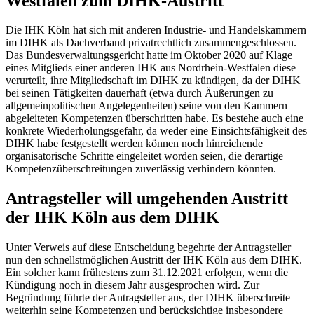
Westfalen zum DIHK-Austritt
Die IHK Köln hat sich mit anderen Industrie- und Handelskammern
im DIHK als Dachverband privatrechtlich zusammengeschlossen.
Das Bundesverwaltungsgericht hatte im Oktober 2020 auf Klage
eines Mitglieds einer anderen IHK aus Nordrhein-Westfalen diese
verurteilt, ihre Mitgliedschaft im DIHK zu kündigen, da der DIHK
bei seinen Tätigkeiten dauerhaft (etwa durch Äußerungen zu
allgemeinpolitischen Angelegenheiten) seine von den Kammern
abgeleiteten Kompetenzen überschritten habe. Es bestehe auch eine
konkrete Wiederholungsgefahr, da weder eine Einsichtsfähigkeit des
DIHK habe festgestellt werden können noch hinreichende
organisatorische Schritte eingeleitet worden seien, die derartige
Kompetenzüberschreitungen zuverlässig verhindern könnten.
Antragsteller will umgehenden Austritt
der IHK Köln aus dem DIHK
Unter Verweis auf diese Entscheidung begehrte der Antragsteller
nun den schnellstmöglichen Austritt der IHK Köln aus dem DIHK.
Ein solcher kann frühestens zum 31.12.2021 erfolgen, wenn die
Kündigung noch in diesem Jahr ausgesprochen wird. Zur
Begründung führte der Antragsteller aus, der DIHK überschreite
weiterhin seine Kompetenzen und berücksichtige insbesondere