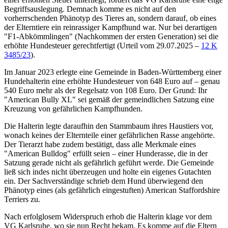
Begriffsauslegung. Demnach komme es nicht auf den
vorherrschenden Phänotyp des Tieres an, sondern darauf, ob eines
der Elterntiere ein reinrassiger Kampfhund war. Nur bei derartigen
"F1-Abkömmlingen" (Nachkommen der ersten Generation) sei die
erhöhte Hundesteuer gerechtfertigt (
Urteil vom 29.07.2025 –
12 K
3485/23
).
Im Januar 2023 erlegte eine Gemeinde in Baden-Württemberg einer
Hundehalterin eine erhöhte Hundesteuer von 648 Euro auf – genau
540 Euro mehr als der Regelsatz von 108 Euro. Der Grund: Ihr
"American Bully XL" sei gemäß der gemeindlichen Satzung eine
Kreuzung von gefährlichen Kampfhunden.
Die Halterin legte daraufhin den Stammbaum ihres Haustiers vor,
wonach keines der Elternteile einer gefährlichen Rasse angehörte.
Der Tierarzt habe zudem bestätigt, dass alle Merkmale eines
"American Bulldog" erfüllt seien – einer Hunderasse, die in der
Satzung gerade nicht als gefährlich geführt werde. Die Gemeinde
ließ sich indes nicht überzeugen und holte ein eigenes Gutachten
ein. Der Sachverständige schrieb dem Hund überwiegend den
Phänotyp eines (als gefährlich eingestuften) American Staffordshire
Terriers zu.
Nach erfolglosem Widerspruch erhob die Halterin klage vor dem
VG Karlsruhe,
wo sie nun Recht bekam. Es komme auf die Eltern