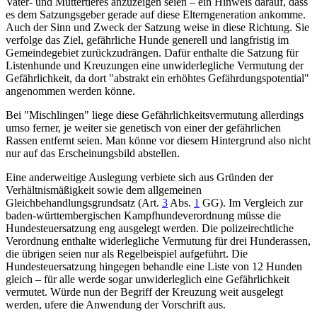
Vater- und Muttertieres anzuzeigen seien – ein Hinweis darauf, dass
es dem Satzungsgeber gerade auf diese Elterngeneration ankomme.
Auch der Sinn und Zweck der Satzung weise in diese Richtung. Sie
verfolge das Ziel, gefährliche Hunde generell und langfristig im
Gemeindegebiet zurückzudrängen. Dafür enthalte die Satzung für
Listenhunde und Kreuzungen eine unwiderlegliche Vermutung der
Gefährlichkeit, da dort "abstrakt ein erhöhtes Gefährdungspotential"
angenommen werden könne.
Bei "Mischlingen" liege diese Gefährlichkeitsvermutung allerdings
umso ferner, je weiter sie genetisch von einer der gefährlichen
Rassen entfernt seien. Man könne vor diesem Hintergrund also nicht
nur auf das Erscheinungsbild abstellen.
Eine anderweitige Auslegung verbiete sich aus Gründen der
Verhältnismäßigkeit sowie dem allgemeinen
Gleichbehandlungsgrundsatz (
Art.
3
Abs.
1
GG
). Im Vergleich zur
baden-württembergischen Kampfhundeverordnung müsse die
Hundesteuersatzung eng ausgelegt werden. Die polizeirechtliche
Verordnung enthalte widerlegliche Vermutung für drei Hunderassen,
die übrigen seien nur als Regelbeispiel aufgeführt. Die
Hundesteuersatzung hingegen behandle eine Liste von 12 Hunden
gleich – für alle werde sogar unwiderleglich eine Gefährlichkeit
vermutet. Würde nun der Begriff der Kreuzung weit ausgelegt
werden, ufere die Anwendung der Vorschrift aus.