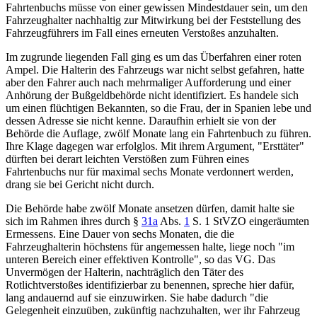
Fahrtenbuchs müsse von einer gewissen Mindestdauer sein, um den
Fahrzeughalter nachhaltig zur Mitwirkung bei der Feststellung des
Fahrzeugführers im Fall eines erneuten Verstoßes anzuhalten.
Im zugrunde liegenden Fall ging es um das Überfahren einer roten
Ampel. Die Halterin des Fahrzeugs war nicht selbst gefahren, hatte
aber den Fahrer auch nach mehrmaliger Aufforderung und einer
Anhörung der Bußgeldbehörde nicht identifiziert. Es handele sich
um einen flüchtigen Bekannten, so die Frau, der in Spanien lebe und
dessen Adresse sie nicht kenne. Daraufhin erhielt sie von der
Behörde die Auflage, zwölf Monate lang ein Fahrtenbuch zu führen.
Ihre Klage dagegen war erfolglos. Mit ihrem Argument, "Ersttäter"
dürften bei derart leichten Verstößen zum Führen eines
Fahrtenbuchs nur für maximal sechs Monate verdonnert werden,
drang sie bei Gericht nicht durch.
Die Behörde habe zwölf Monate ansetzen dürfen, damit halte sie
sich im Rahmen ihres durch
§
31a
Abs.
1
S. 1 StVZO
eingeräumten
Ermessens. Eine Dauer von sechs Monaten, die die
Fahrzeughalterin höchstens für angemessen halte, liege noch "im
unteren Bereich einer effektiven Kontrolle", so das VG. Das
Unvermögen der Halterin, nachträglich den Täter des
Rotlichtverstoßes identifizierbar zu benennen, spreche hier dafür,
lang andauernd auf sie einzuwirken. Sie habe dadurch "die
Gelegenheit einzuüben, zukünftig nachzuhalten, wer ihr Fahrzeug