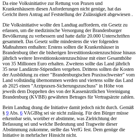
Da eine Volksinitiative zur Rettung von Praxen und
Krankenhäusern diesen Anforderungen nicht genüge, hat das
Gericht ihren Antrag auf Feststellung der Zulässigkeit abgewiesen .
Die Volksinitiative wollte den Landtag auffordern, ein Gesetz zu
erlassen, um die medizinische Versorgung der Brandenburger
Bevölkerung zu verbessern und hatte dafür 20.000 Unterschriften
gesammelt. Das Gesetz sollte mindestens die vier folgenden
Maßnahmen enthalten: Erstens sollten die Krankenhäuser in
Brandenburg über die bisherigen Investitionskostenzuschüsse hinaus
jährlich weitere Investitionskostenzuschüsse mit einer Gesamthöhe
von 35 Millionen Euro erhalten. Zweitens sollte das Land jährlich
35 neue Landärzte-Stipendien vergeben. Drittens sollten die Kosten
der Ausbildung zu einer "Brandenburgischen Praxisschwester" vom
Land vollständig übernommen werden und viertens sollte das Land
ab 2025 einen "Arztpraxen-Sicherungszuschuss" in Höhe von
jeweils dem Doppelten des von der Kassenärztlichen Vereinigung
Brandenburg (KVBB) gewährten Betrages für Vertragsärzte zahlen.
Beim Landtag drang die Initiative damit jedoch nicht durch. Gemäß
§
9
Abs.
6
VAGBbg
sei sie nicht zulässig. Für den Bürger müsse
erkennbar sein, worüber er abstimme, was Zielrichtung der
Befassung sei und welche Bedeutung und Tragweite dieser
Abstimmung zukomme, stellte das VerfG fest. Dem genüge die
Initiative in mehrfacher Hinsicht nicht.