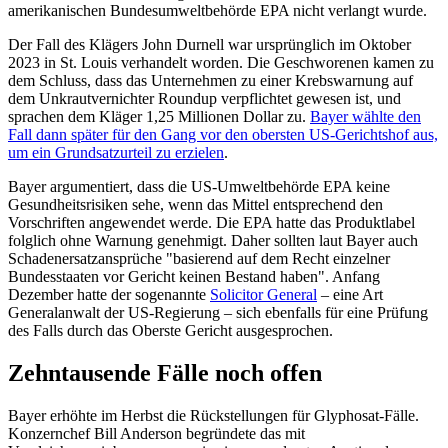
amerikanischen Bundesumweltbehörde EPA nicht verlangt wurde.
Der Fall des Klägers John Durnell war ursprünglich im Oktober
2023 in St. Louis verhandelt worden. Die Geschworenen kamen zu
dem Schluss, dass das Unternehmen zu einer Krebswarnung auf
dem Unkrautvernichter Roundup verpflichtet gewesen ist, und
sprachen dem Kläger 1,25 Millionen Dollar zu.
Bayer wählte den
Fall dann später für den Gang vor den obersten US-Gerichtshof aus,
um ein Grundsatzurteil zu erzielen
.
Bayer argumentiert, dass die US-Umweltbehörde EPA keine
Gesundheitsrisiken sehe, wenn das Mittel entsprechend den
Vorschriften angewendet werde. Die EPA hatte das Produktlabel
folglich ohne Warnung genehmigt. Daher sollten laut Bayer auch
Schadenersatzansprüche "basierend auf dem Recht einzelner
Bundesstaaten vor Gericht keinen Bestand haben". Anfang
Dezember hatte der sogenannte
Solicitor General
– eine Art
Generalanwalt der US-Regierung – sich ebenfalls für eine Prüfung
des Falls durch das Oberste Gericht ausgesprochen.
Zehntausende Fälle noch offen
Bayer erhöhte im Herbst die Rückstellungen für Glyphosat-Fälle.
Konzernchef Bill Anderson begründete das mit