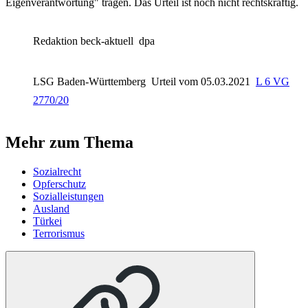
Eigenverantwortung" tragen. Das Urteil ist noch nicht rechtskräftig.
Redaktion beck-aktuell
dpa
LSG Baden-Württemberg
Urteil vom 05.03.2021
L 6 VG
2770/20
Mehr zum Thema
Sozialrecht
Opferschutz
Sozialleistungen
Ausland
Türkei
Terrorismus