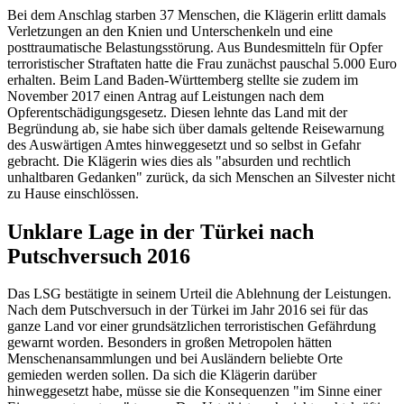
Bei dem Anschlag starben 37 Menschen, die Klägerin erlitt damals
Verletzungen an den Knien und Unterschenkeln und eine
posttraumatische Belastungsstörung. Aus Bundesmitteln für Opfer
terroristischer Straftaten hatte die Frau zunächst pauschal 5.000 Euro
erhalten. Beim Land Baden-Württemberg stellte sie zudem im
November 2017 einen Antrag auf Leistungen nach dem
Opferentschädigungsgesetz. Diesen lehnte das Land mit der
Begründung ab, sie habe sich über damals geltende Reisewarnung
des Auswärtigen Amtes hinweggesetzt und so selbst in Gefahr
gebracht. Die Klägerin wies dies als "absurden und rechtlich
unhaltbaren Gedanken" zurück, da sich Menschen an Silvester nicht
zu Hause einschlössen.
Unklare Lage in der Türkei nach
Putschversuch 2016
Das LSG bestätigte in seinem Urteil die Ablehnung der Leistungen.
Nach dem Putschversuch in der Türkei im Jahr 2016 sei für das
ganze Land vor einer grundsätzlichen terroristischen Gefährdung
gewarnt worden. Besonders in großen Metropolen hätten
Menschenansammlungen und bei Ausländern beliebte Orte
gemieden werden sollen. Da sich die Klägerin darüber
hinweggesetzt habe, müsse sie die Konsequenzen "im Sinne einer