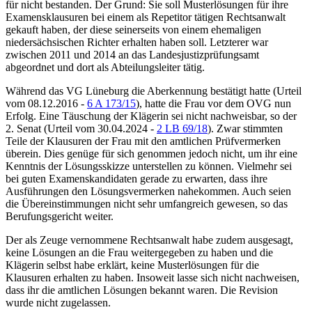
für nicht bestanden. Der Grund: Sie soll Musterlösungen für ihre
Examensklausuren bei einem als Repetitor tätigen Rechtsanwalt
gekauft haben, der diese seinerseits von einem ehemaligen
niedersächsischen Richter erhalten haben soll. Letzterer war
zwischen 2011 und 2014 an das Landesjustizprüfungsamt
abgeordnet und dort als Abteilungsleiter tätig.
Während das
VG Lüneburg
die Aberkennung bestätigt hatte
(Urteil
vom 08.12.2016 -
6 A 173/15
), hatte die Frau vor dem OVG nun
Erfolg. Eine Täuschung der Klägerin sei nicht nachweisbar, so der
2. Senat
(Urteil vom 30.04.2024 -
2 LB 69/18
). Zwar stimmten
Teile der Klausuren der Frau mit den amtlichen Prüfvermerken
überein. Dies genüge für sich genommen jedoch nicht, um ihr eine
Kenntnis der Lösungsskizze unterstellen zu können. Vielmehr sei
bei guten Examenskandidaten gerade zu erwarten, dass ihre
Ausführungen den Lösungsvermerken nahekommen. Auch seien
die Übereinstimmungen nicht sehr umfangreich gewesen, so das
Berufungsgericht weiter.
Der als Zeuge vernommene Rechtsanwalt habe zudem ausgesagt,
keine Lösungen an die Frau weitergegeben zu haben und die
Klägerin selbst habe erklärt, keine Musterlösungen für die
Klausuren erhalten zu haben. Insoweit lasse sich nicht nachweisen,
dass ihr die amtlichen Lösungen bekannt waren. Die Revision
wurde nicht zugelassen.