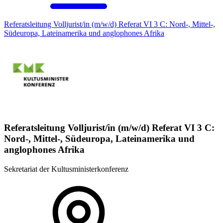
Referatsleitung Volljurist/in (m/w/d) Referat VI 3 C: Nord-, Mittel-,
Südeuropa, Lateinamerika und anglophones Afrika
Referatsleitung Volljurist/in (m/w/d) Referat VI 3 C:
Nord-, Mittel-, Südeuropa, Lateinamerika und
anglophones Afrika
Sekretariat der Kultusministerkonferenz