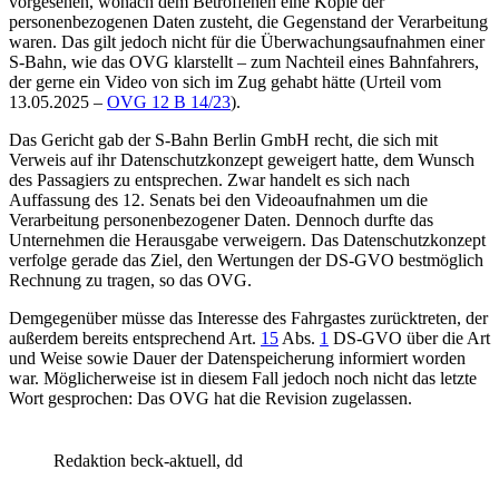
vorgesehen, wonach dem Betroffenen eine Kopie der
personenbezogenen Daten zusteht, die Gegenstand der Verarbeitung
waren. Das gilt jedoch nicht für die Überwachungsaufnahmen einer
S-Bahn, wie das OVG klarstellt – zum Nachteil eines Bahnfahrers,
der gerne ein Video von sich im Zug gehabt hätte (
Urteil vom
13.05.2025
–
OVG 12 B 14/23
).
Das Gericht gab der S-Bahn Berlin GmbH recht, die sich mit
Verweis auf ihr Datenschutzkonzept geweigert hatte, dem Wunsch
des Passagiers zu entsprechen. Zwar handelt es sich nach
Auffassung des 12. Senats bei den Videoaufnahmen um die
Verarbeitung personenbezogener Daten. Dennoch durfte das
Unternehmen die Herausgabe verweigern. Das Datenschutzkonzept
verfolge gerade das Ziel, den Wertungen der DS-GVO bestmöglich
Rechnung zu tragen, so das OVG.
Demgegenüber müsse das Interesse des Fahrgastes zurücktreten, der
außerdem bereits entsprechend
Art.
15
Abs.
1
DS-GVO
über die Art
und Weise sowie Dauer der Datenspeicherung informiert worden
war. Möglicherweise ist in diesem Fall jedoch noch nicht das letzte
Wort gesprochen: Das OVG hat die Revision zugelassen.
Redaktion beck-aktuell, dd