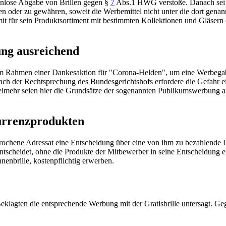
tenlose Abgabe von Brillen gegen
§
7
Abs.1 HWG
verstoße. Danach se
n oder zu gewähren, soweit die Werbemittel nicht unter die dort gena
 für sein Produktsortiment mit bestimmten Kollektionen und Gläsern e
ung ausreichend
h im Rahmen einer Dankesaktion für "Corona-Helden", um eine Werbeg
Nach der Rechtsprechung des
Bundesgerichtshofs
erfordere die Gefahr 
lmehr seien hier die Grundsätze der sogenannten Publikumswerbung an
urrenzprodukten
rochene Adressat eine Entscheidung über eine von ihm zu bezahlende Le
s) entscheidet, ohne die Produkte der Mitbewerber in seine Entscheidung
nenbrille, kostenpflichtig erwerben.
lagten die entsprechende Werbung mit der Gratisbrille untersagt. Geg