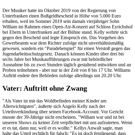
Der Musiker hatte im Oktober 2019 von der Regierung von
Unterfranken einen Bußgeldbescheid in Höhe von 5.000 Euro
erhalten, weil im Sommer 2019 sein damals vierjähriger Sohn
William im Rahmen eines Open-Air-Konzert auf Schloss Eyrichshof
bei Ebern in Unterfranken auf der Bühne stand. Kelly wehrte sich
gegen den Bescheid und legte Einspruch ein. Das Vorgehen des
Gewerbeamts war dem Richter zufolge nicht unverhältnismäßig
gewesen, sondern ein "Paradebeispiel" für einen Verstoß gegen das
Jugendarbeitsschutzgesetz. Danach können Kinder über drei bis
sechs Jahre bei Musikaufführungen zwar mit behördlicher
Ausnahme bis zu zwei Stunden täglich gestaltend mitwirken und an
Proben teilnehmen - aber nur in der Zeit von 8 bis 17 Uhr. Williams
Auftritt endete den Behörden zufolge allerdings um 20.20 Uhr.
Vater: Auftritt ohne Zwang
"Als Vater ist mir das Wohlbefinden meiner Kinder am
Allerwichtigsten", äußerte sich Angelo Kelly nach der
Urteilsverkündung über seinen Facebook-Account. Vor Gericht
musste der 39-Jährige nicht erscheinen. "William war und ist bei
unseren Shows zu keiner Zeit verpflichtet mit uns aufzutreten. Wenn
er es tat, dann nur, weil er es wollte." Kellys Anwalt sagte, man
halte das Urteil rechtlich für falsch: "Es ist doch fernliegend, dass