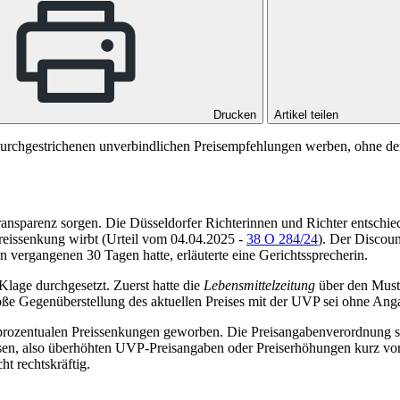
Drucken
Artikel teilen
urchgestrichenen unverbindlichen Preisempfehlungen werben, ohne den
nsparenz sorgen. Die Düsseldorfer Richterinnen und Richter entschiede
eissenkung wirbt (Urteil vom 04.04.2025 -
38 O 284/24
). Der Discou
n vergangenen 30 Tagen hatte, erläuterte eine Gerichtssprecherin.
Klage durchgesetzt. Zuerst hatte die
Lebensmittelzeitung
über den Must
loße Gegenüberstellung des aktuellen Preises mit der UVP sei ohne Ang
rozentualen Preissenkungen geworben. Die Preisangabenverordnung sieht
isen, also überhöhten UVP-Preisangaben oder Preiserhöhungen kurz vor
t rechtskräftig.