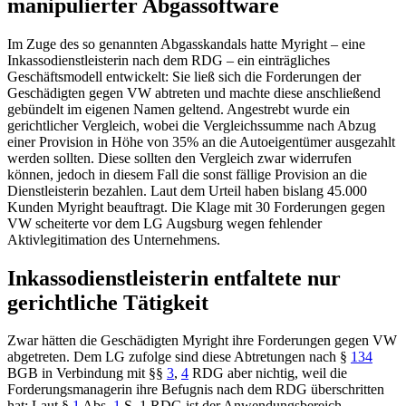
manipulierter Abgassoftware
Im Zuge des so genannten Abgasskandals hatte Myright – eine
Inkassodienstleisterin nach dem RDG – ein einträgliches
Geschäftsmodell entwickelt: Sie ließ sich die Forderungen der
Geschädigten gegen VW abtreten und machte diese anschließend
gebündelt im eigenen Namen geltend. Angestrebt wurde ein
gerichtlicher Vergleich, wobei die Vergleichssumme nach Abzug
einer Provision in Höhe von 35% an die Autoeigentümer ausgezahlt
werden sollten. Diese sollten den Vergleich zwar widerrufen
können, jedoch in diesem Fall die sonst fällige Provision an die
Dienstleisterin bezahlen. Laut dem Urteil haben bislang 45.000
Kunden Myright beauftragt. Die Klage mit 30 Forderungen gegen
VW scheiterte vor dem
LG Augsburg
wegen fehlender
Aktivlegitimation des Unternehmens.
Inkassodienstleisterin entfaltete nur
gerichtliche Tätigkeit
Zwar hätten die Geschädigten Myright ihre Forderungen gegen VW
abgetreten. Dem LG zufolge sind diese Abtretungen nach
§
134
BGB
in Verbindung mit
§§
3
,
4
RDG
aber nichtig, weil die
Forderungsmanagerin ihre Befugnis nach dem RDG überschritten
hat: Laut
§
1
Abs.
1
S. 1 RDG
ist der Anwendungsbereich