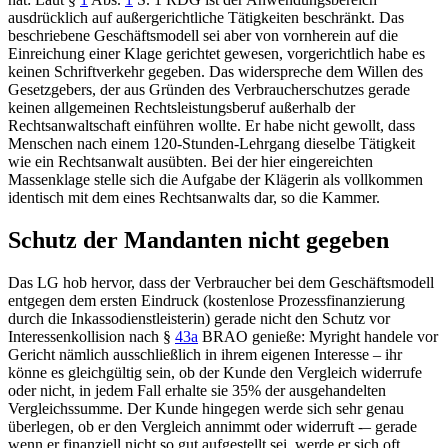
ausdrücklich auf außergerichtliche Tätigkeiten beschränkt. Das
beschriebene Geschäftsmodell sei aber von vornherein auf die
Einreichung einer Klage gerichtet gewesen, vorgerichtlich habe es
keinen Schriftverkehr gegeben. Das widerspreche dem Willen des
Gesetzgebers, der aus Gründen des Verbraucherschutzes gerade
keinen allgemeinen Rechtsleistungsberuf außerhalb der
Rechtsanwaltschaft einführen wollte. Er habe nicht gewollt, dass
Menschen nach einem 120-Stunden-Lehrgang dieselbe Tätigkeit
wie ein Rechtsanwalt ausübten. Bei der hier eingereichten
Massenklage stelle sich die Aufgabe der Klägerin als vollkommen
identisch mit dem eines Rechtsanwalts dar, so die Kammer.
Schutz der Mandanten nicht gegeben
Das LG hob hervor, dass der Verbraucher bei dem Geschäftsmodell
entgegen dem ersten Eindruck (kostenlose Prozessfinanzierung
durch die Inkassodienstleisterin) gerade nicht den Schutz vor
Interessenkollision nach
§
43a
BRAO
genieße: Myright handele vor
Gericht nämlich ausschließlich in ihrem eigenen Interesse – ihr
könne es gleichgültig sein, ob der Kunde den Vergleich widerrufe
oder nicht, in jedem Fall erhalte sie 35% der ausgehandelten
Vergleichssumme. Der Kunde hingegen werde sich sehr genau
überlegen, ob er den Vergleich annimmt oder widerruft -– gerade
wenn er finanziell nicht so gut aufgestellt sei, werde er sich oft