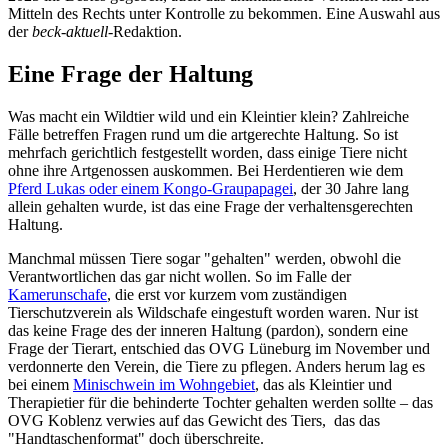
Mitteln des Rechts unter Kontrolle zu bekommen. Eine Auswahl aus
der
beck-aktuell
-Redaktion.
Eine Frage der Haltung
Was macht ein Wildtier wild und ein Kleintier klein? Zahlreiche
Fälle betreffen Fragen rund um die artgerechte Haltung. So ist
mehrfach gerichtlich festgestellt worden, dass einige Tiere nicht
ohne ihre Artgenossen auskommen. Bei Herdentieren wie dem
Pferd Lukas oder einem Kongo-Graupapagei
, der 30 Jahre lang
allein gehalten wurde, ist das eine Frage der verhaltensgerechten
Haltung.
Manchmal müssen Tiere sogar "gehalten" werden, obwohl die
Verantwortlichen das gar nicht wollen. So im Falle der
Kamerunschafe
, die erst vor kurzem vom zuständigen
Tierschutzverein als Wildschafe eingestuft worden waren. Nur ist
das keine Frage des der inneren Haltung (pardon), sondern eine
Frage der Tierart, entschied das OVG Lüneburg im November und
verdonnerte den Verein, die Tiere zu pflegen. Anders herum lag es
bei einem
Minischwein im Wohngebiet
, das als Kleintier und
Therapietier für die behinderte Tochter gehalten werden sollte – das
OVG Koblenz verwies auf das Gewicht des Tiers, das das
"Handtaschenformat" doch überschreite.