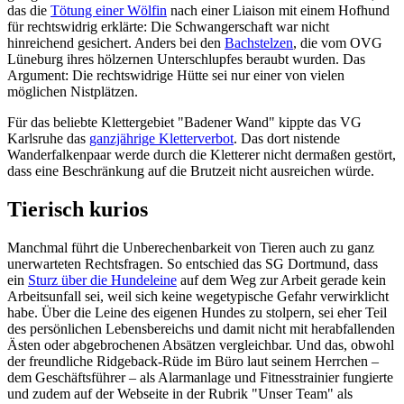
das die
Tötung einer Wölfin
nach einer Liaison mit einem Hofhund
für rechtswidrig erklärte: Die Schwangerschaft war nicht
hinreichend gesichert. Anders bei den
Bachstelzen
, die vom OVG
Lüneburg ihres hölzernen Unterschlupfes beraubt wurden. Das
Argument: Die rechtswidrige Hütte sei nur einer von vielen
möglichen Nistplätzen.
Für das beliebte Klettergebiet "Badener Wand" kippte das VG
Karlsruhe das
ganzjährige Kletterverbot
. Das dort nistende
Wanderfalkenpaar werde durch die Kletterer nicht dermaßen gestört,
dass eine Beschränkung auf die Brutzeit nicht ausreichen würde.
Tierisch kurios
Manchmal führt die Unberechenbarkeit von Tieren auch zu ganz
unerwarteten Rechtsfragen. So entschied das SG Dortmund, dass
ein
Sturz über die Hundeleine
auf dem Weg zur Arbeit gerade kein
Arbeitsunfall sei, weil sich keine wegetypische Gefahr verwirklicht
habe. Über die Leine des eigenen Hundes zu stolpern, sei eher Teil
des persönlichen Lebensbereichs und damit nicht mit herabfallenden
Ästen oder abgebrochenen Absätzen vergleichbar. Und das, obwohl
der freundliche Ridgeback-Rüde im Büro laut seinem Herrchen –
dem Geschäftsführer – als Alarmanlage und Fitnesstrainier fungierte
und zudem auf der Webseite in der Rubrik "Unser Team" als