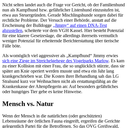
Nicht selten landet auch die Frage vor Gericht, ob der Familienhund
nun als Kampfhund bzw. gefährlicher Listenhund einzustufen ist,
etwa aus Steuergründen. Gerade Mischlingshunde sorgen dabei für
rechtliche Probleme. Der Versuch einer Behörde, anstatt auf die
Erscheinung der Bulldogge
„Jimmy“ auf einen DNA-Test
abzustellen
, scheiterte vor dem VGH Kassel. Hier besteht Potenzial
für eine klarere Gesetzeslage, die allerdings ihrerseits vermutlich
weniger Potenzial für erheiternde Berichterstattung über tierische
Fälle böte.
Als womöglich viel aggressiver als „Kampfhund“ Jimmy erwies
sich eine Ziege im Streichelgehege des Vogelparks Marlow
. Es kam
zu einer Kollision mit einer Frau, die so unglücklich stürzte, dass sie
später am Knie operiert werden musste und etwa ein Jahr lang
krankgeschrieben war. Die Kosten ihrer Behandlung sah das LG
Stralsund kurz vor Weihnachten nicht als erstattungsfähig an die
Krankenkasse der Altenpflegerin an: Auf besonders gefährliches
oder hungriges Tier gebe es keine Hinweise.
Mensch vs. Natur
Wenn der Mensch in die natürlichen (oder geschützten)
Lebensräume der örtlichen Fauna eingreift, ergreifen die Gerichte
gelegentlich Partei für die Betroffenen. So das OVG Greifswald,