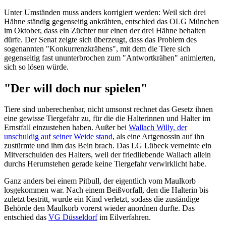
Unter Umständen muss anders korrigiert werden: Weil sich drei
Hähne ständig gegenseitig ankrähten, entschied das OLG München
im Oktober, dass ein Züchter nur einen der drei Hähne behalten
dürfe. Der Senat zeigte sich überzeugt, dass das Problem des
sogenannten "Konkurrenzkrähens", mit dem die Tiere sich
gegenseitig fast ununterbrochen zum "Antwortkrähen" animierten,
sich so lösen würde.
"Der will doch nur spielen"
Tiere sind unberechenbar, nicht umsonst rechnet das Gesetz ihnen
eine gewisse Tiergefahr zu, für die die Halterinnen und Halter im
Ernstfall einzustehen haben. Außer bei
Wallach Willy, der
unschuldig auf seiner Weide stand
, als eine Artgenossin auf ihn
zustürmte und ihm das Bein brach. Das LG Lübeck verneinte ein
Mitverschulden des Halters, weil der friedliebende Wallach allein
durchs Herumstehen gerade keine Tiergefahr verwirklicht habe.
Ganz anders bei einem Pitbull, der eigentlich vom Maulkorb
losgekommen war. Nach einem Beißvorfall, den die Halterin bis
zuletzt bestritt, wurde ein Kind verletzt, sodass die zuständige
Behörde den Maulkorb vorerst wieder anordnen durfte. Das
entschied das
VG Düsseldorf
im Eilverfahren.