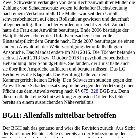
Zwei Schwestern verlangten von dem Rechtsanwalt ihrer Mutter die
Zahlung von Schadensersatz wegen fehlerhafter Rechtsberatung
nach einem Verkehrsunfall. Die Mutter war seit dem Unfall
schwerstbehindert, auf einen Rollstuhl angewiesen und dauerhaft
pflegebedürftig. Ihre Töchter wurden nur leicht verletzt. Zunächst
hatte die Frau eine Anwältin beauftragt. Ende 2006 bestätigte der
Haftpflichtversicherer des Unfallverursachers seine volle
Einstandspflicht dem Grunde nach. Ende 2007 beauftragte sie einen
anderen Anwalt mit der Weiterverfolgung der unfallbedingten
Ansprüche. Das Mandat endete im Mai 2016. Die Töchter befanden
sich seit April 2013 bzw. Oktober 2016 in psychotherapeutischer
Behandlung ihrer Schuldgefühle. Sie fanden, der Jurist hätte auch
sie über ihre Ansprüche aufklären und beraten müssen. Das
LG
Berlin
wies die Klage ab. Die Berufung hatte vor dem
Kammergericht
keinen Erfolg: Den Schwestern stünden gegen den
Anwalt keine Schadensersatzansprüche wegen der Verletzung einer
Pflicht aus dem Anwaltsvertrag nach
§§
675
,
328
BGB
zu. Denn
dieser entfalte keine Schutzwirkung zugunsten Dritter. Es fehle
bereits an einem ausreichenden Näheverhältnis.
BGH
: Allenfalls mittelbar betroffen
Der
BGH
sah das genauso und wies die Revision zurück. Aus Sicht
der Karlsruher Richter fehlte es bereits an der Einbeziehung der