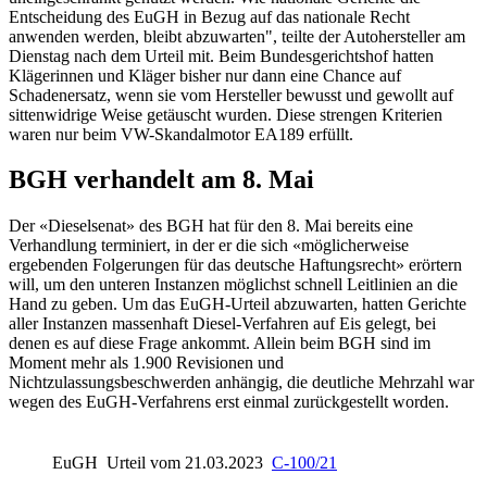
Entscheidung des EuGH in Bezug auf das nationale Recht
anwenden werden, bleibt abzuwarten", teilte der Autohersteller am
Dienstag nach dem Urteil mit. Beim Bundesgerichtshof hatten
Klägerinnen und Kläger bisher nur dann eine Chance auf
Schadenersatz, wenn sie vom Hersteller bewusst und gewollt auf
sittenwidrige Weise getäuscht wurden. Diese strengen Kriterien
waren nur beim VW-Skandalmotor EA189 erfüllt.
BGH verhandelt am 8. Mai
Der «Dieselsenat» des BGH hat für den 8. Mai bereits eine
Verhandlung terminiert, in der er die sich «möglicherweise
ergebenden Folgerungen für das deutsche Haftungsrecht» erörtern
will, um den unteren Instanzen möglichst schnell Leitlinien an die
Hand zu geben. Um das EuGH-Urteil abzuwarten, hatten Gerichte
aller Instanzen massenhaft Diesel-Verfahren auf Eis gelegt, bei
denen es auf diese Frage ankommt. Allein beim BGH sind im
Moment mehr als 1.900 Revisionen und
Nichtzulassungsbeschwerden anhängig, die deutliche Mehrzahl war
wegen des EuGH-Verfahrens erst einmal zurückgestellt worden.
EuGH
Urteil vom 21.03.2023
C-100/21