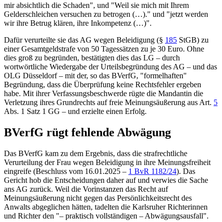
mir absichtlich die Schaden", und "Weil sie mich mit Ihrem
Gelderschleichen versuchen zu betrogen (…)." und "jetzt werden
wir ihre Betrug klären, ihre Inkompetenz (…)".
Dafür verurteilte sie das AG wegen Beleidigung (§
185
StGB) zu
einer Gesamtgeldstrafe von 50 Tagessätzen zu je 30 Euro. Ohne
dies groß zu begründen, bestätigten dies das LG – durch
wortwörtliche Wiedergabe der Urteilsbegründung des AG – und das
OLG Düsseldorf – mit der, so das BVerfG, "formelhaften"
Begründung, dass die Überprüfung keine Rechtsfehler ergeben
habe. Mit ihrer Verfassungsbeschwerde rügte die Mandantin die
Verletzung ihres Grundrechts auf freie Meinungsäußerung aus Art.
5
Abs. 1 Satz 1 GG – und erzielte einen Erfolg.
BVerfG rügt fehlende Abwägung
Das BVerfG kam zu dem Ergebnis, dass die strafrechtliche
Verurteilung der Frau wegen Beleidigung in ihre Meinungsfreiheit
eingreife (Beschluss vom 16.01.2025 –
1 BvR 1182/24
). Das
Gericht hob die Entscheidungen daher auf und verwies die Sache
ans AG zurück. Weil die Vorinstanzen das Recht auf
Meinungsäußerung nicht gegen das Persönlichkeitsrecht des
Anwalts abgeglichen hätten, tadelten die Karlsruher Richterinnen
und Richter den "– praktisch vollständigen – Abwägungsausfall".