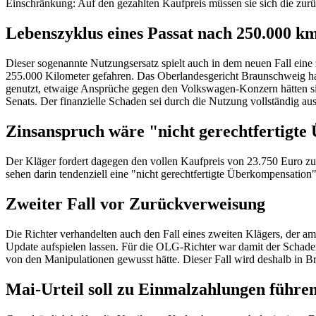
Einschränkung: Auf den gezahlten Kaufpreis müssen sie sich die zur
Lebenszyklus eines Passat nach 250.000 
Dieser sogenannte Nutzungsersatz spielt auch in dem neuen Fall eine
255.000 Kilometer gefahren. Das Oberlandesgericht Braunschweig hat
genutzt, etwaige Ansprüche gegen den Volkswagen-Konzern hätten sic
Senats. Der finanzielle Schaden sei durch die Nutzung vollständig au
Zinsanspruch wäre "nicht gerechtfertigt
Der Kläger fordert dagegen den vollen Kaufpreis von 23.750 Euro zur
sehen darin tendenziell eine "nicht gerechtfertigte Überkompensation"
Zweiter Fall vor Zurückverweisung
Die Richter verhandelten auch den Fall eines zweiten Klägers, der 
Update aufspielen lassen. Für die OLG-Richter war damit der Schaden
von den Manipulationen gewusst hätte. Dieser Fall wird deshalb in 
Mai-Urteil soll zu Einmalzahlungen führe