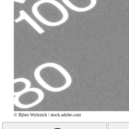
© Björn Wylezich / stock.adobe.com