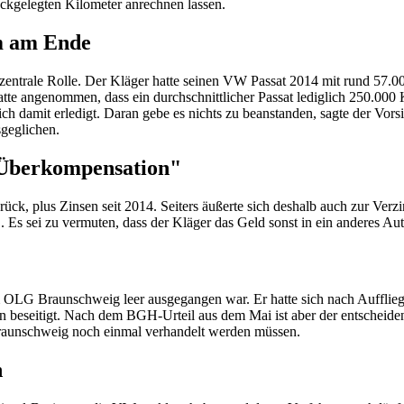
ückgelegten Kilometer anrechnen lassen.
km am Ende
 zentrale Rolle. Der Kläger hatte seinen VW Passat 2014 mit rund 57.
te angenommen, dass ein durchschnittlicher Passat lediglich 250.000
h damit erledigt. Daran gebe es nichts zu beanstanden, sagte der Vor
sgeglichen.
e Überkompensation"
ück, plus Zinsen seit 2014. Seiters äußerte sich deshalb auch zur Ver
. Es sei zu vermuten, dass der Kläger das Geld sonst in ein anderes Au
am OLG Braunschweig leer ausgegangen war. Er hatte sich nach Aufflie
 beseitigt. Nach dem BGH-Urteil aus dem Mai ist aber der entscheiden
Braunschweig noch einmal verhandelt werden müssen.
n