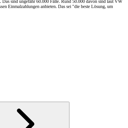
ft. Das sind ungefähr 60.000 Fälle. Rund 50.000 davon sind laut VW
essen Einmalzahlungen anbieten. Das sei "die beste Lösung, um