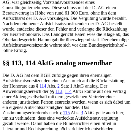
AG, war gleichzeitig Vorstandsvorsitzender eines
Consultingunternehmens. Diese schloss mit der D. AG einen
Beratervertrag in Höhe von rund 61.000 Euro, ohne ihn dem
Aufsichtsrat der D. AG vorzulegen. Die Vergütung wurde bezahlt.
Nachdem ein neuer Aufsichtsratsvorsitzender der D. AG bestellt
wurde, entdeckte dieser den Fehler und verlangte die Rückzahlung
der Beraterhonorare. Das
Landgericht Essen
wies die Klage ab, das
Oberlandesgericht Hamm
gab ihr überwiegend statt. Der ehemalige
Aufsichtsratsvorsitzende wehrte sich vor dem
Bundesgerichtshof
–
ohne Erfolg.
§§ 113, 114 AktG analog anwendbar
Die D. AG hat dem
BGH
zufolge gegen ihren ehemaligen
Aufsichtsratsvorsitzenden einen Anspruch auf die Rückerstattung
der Honorare aus
§
114
Abs.
2
Satz 1 AktG
analog. Der
Anwendungsbereich der
§§
113
,
114
AktG
könne auf den Vertrag
einer Aktiengesellschaft mit dem gesetzlichen Vertreter einer
anderen juristischen Person erstreckt werden, wenn es sich dabei um
ein eigenes Aufsichtsratsmitglied handele. Das
Zustimmungserfordernis nach
§
115
Abs.
3
AktG
gelte auch hier,
um zu verhindern, dass eine verdeckte Aufsichtsratsvergütung
gezahlt werde. Damit haben die Bundesrichter einen Streit in
Literatur und Rechtsprechung höchstrichterlich entschieden.