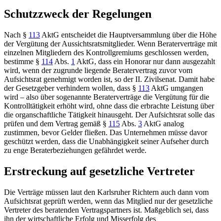
Schutzzweck der Regelungen
Nach
§
113
AktG
entscheidet die Hauptversammlung über die Höhe
der Vergütung der Aussichtsratsmitglieder. Wenn Beraterverträge mit
einzelnen Mitgliedern des Kontrollgremiums geschlossen werden,
bestimme
§
114
Abs.
1
AktG
, dass ein Honorar nur dann ausgezahlt
wird, wenn der zugrunde liegende Beratervertrag zuvor vom
Aufsichtsrat genehmigt worden ist, so der II. Zivilsenat. Damit habe
der Gesetzgeber verhindern wollen, dass
§
113
AktG
umgangen
wird – also über sogenannte Beraterverträge die Vergütung für die
Kontrolltätigkeit erhöht wird, ohne dass die erbrachte Leistung über
die organschaftliche Tätigkeit hinausgeht. Der Aufsichtsrat solle das
prüfen und dem Vertrag gemäß
§
115
Abs.
3
AktG
analog
zustimmen, bevor Gelder fließen. Das Unternehmen müsse davor
geschützt werden, dass die Unabhängigkeit seiner Aufseher durch
zu enge Beraterbeziehungen gefährdet werde.
Erstreckung auf gesetzliche Vertreter
Die Verträge müssen laut den Karlsruher Richtern auch dann vom
Aufsichtsrat geprüft werden, wenn das Mitglied nur der gesetzliche
Vertreter des beratenden Vertragspartners ist. Maßgeblich sei, dass
ihn der wirtschaftliche Erfolg und Misserfolg des