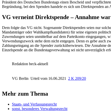
Präsident des Deutschen Bundestags einen Bescheid und verpflichtet
Begründung, bei den Spenden handele es sich um Direktspenden an Ali
VG verneint Direktspende – Annahme war 
Dem folgte das VG nicht. Sogenannte Direktspenden seien nur solche 
Mandatsträger oder Wahlkampfkandidaten) für seine eigenen politis
Zuwendungen seien unmittelbar auf dem Parteikonto eingegangen, wir
Verwendungszweck stehe dem nicht entgegen. Denn es gebe auch zwe
Zahlungseingang an die Spender zurücküberwiesen. Die Annahme der Sp
Einzelspende an die Bundestagsverwaltung sei nicht unverzüglich erfo
Redaktion beck-aktuell
VG Berlin
Urteil vom 16.06.2021
2 K 209/20
Mehr zum Thema
Staats- und Verfassungsrecht
sonst. besonderes Verwaltungsrecht