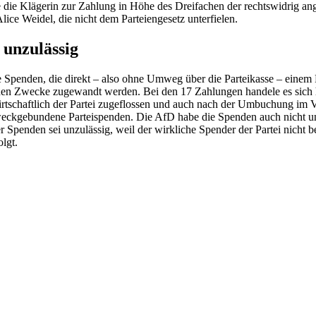
e die Klägerin zur Zahlung in Höhe des Dreifachen der rechtswidrig 
ce Weidel, die nicht dem Parteiengesetz unterfielen.
unzulässig
Spenden, die direkt – also ohne Umweg über die Parteikasse – einem P
chen Zwecke zugewandt werden. Bei den 17 Zahlungen handele es sich
tschaftlich der Partei zugeflossen und auch nach der Umbuchung im V
ckgebundene Parteispenden. Die AfD habe die Spenden auch nicht un
enden sei unzulässig, weil der wirkliche Spender der Partei nicht be
lgt.