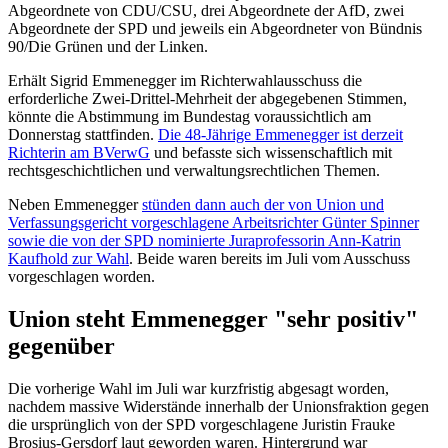
Abgeordnete von CDU/CSU, drei Abgeordnete der AfD, zwei
Abgeordnete der SPD und jeweils ein Abgeordneter von Bündnis
90/Die Grünen und der Linken.
Erhält Sigrid Emmenegger im Richterwahlausschuss die
erforderliche Zwei-Drittel-Mehrheit der abgegebenen Stimmen,
könnte die Abstimmung im Bundestag voraussichtlich am
Donnerstag stattfinden.
Die 48-Jährige Emmenegger ist derzeit
Richterin am BVerwG
und befasste sich wissenschaftlich mit
rechtsgeschichtlichen und verwaltungsrechtlichen Themen.
Neben Emmenegger
stünden dann auch der von Union und
Verfassungsgericht vorgeschlagene Arbeitsrichter Günter Spinner
sowie die von der SPD nominierte Juraprofessorin Ann-Katrin
Kaufhold zur Wahl
. Beide waren bereits im Juli vom Ausschuss
vorgeschlagen worden.
Union steht Emmenegger "sehr positiv"
gegenüber
Die vorherige Wahl im Juli war kurzfristig abgesagt worden,
nachdem massive Widerstände innerhalb der Unionsfraktion gegen
die ursprünglich von der SPD vorgeschlagene Juristin Frauke
Brosius-Gersdorf laut geworden waren. Hintergrund war