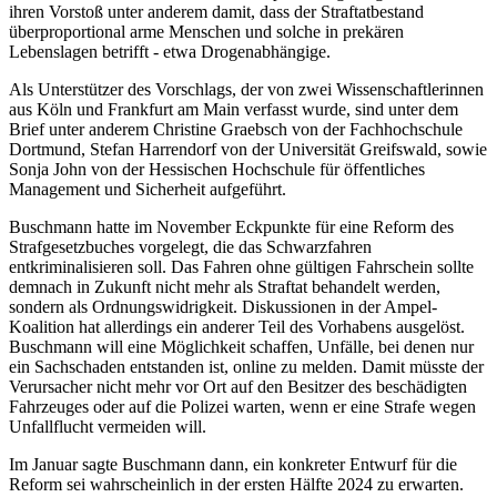
ihren Vorstoß unter anderem damit, dass der Straftatbestand
überproportional arme Menschen und solche in prekären
Lebenslagen betrifft - etwa Drogenabhängige.
Als Unterstützer des Vorschlags, der von zwei Wissenschaftlerinnen
aus Köln und Frankfurt am Main verfasst wurde, sind unter dem
Brief unter anderem Christine Graebsch von der Fachhochschule
Dortmund, Stefan Harrendorf von der Universität Greifswald, sowie
Sonja John von der Hessischen Hochschule für öffentliches
Management und Sicherheit aufgeführt.
Buschmann hatte im November Eckpunkte für eine Reform des
Strafgesetzbuches vorgelegt, die das Schwarzfahren
entkriminalisieren soll. Das Fahren ohne gültigen Fahrschein sollte
demnach in Zukunft nicht mehr als Straftat behandelt werden,
sondern als Ordnungswidrigkeit. Diskussionen in der Ampel-
Koalition hat allerdings ein anderer Teil des Vorhabens ausgelöst.
Buschmann will eine Möglichkeit schaffen, Unfälle, bei denen nur
ein Sachschaden entstanden ist, online zu melden. Damit müsste der
Verursacher nicht mehr vor Ort auf den Besitzer des beschädigten
Fahrzeuges oder auf die Polizei warten, wenn er eine Strafe wegen
Unfallflucht vermeiden will.
Im Januar sagte Buschmann dann, ein konkreter Entwurf für die
Reform sei wahrscheinlich in der ersten Hälfte 2024 zu erwarten.