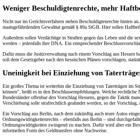
Weniger Beschuldigtenrechte, mehr Haftb
Nicht nur im Gerichtsverfahren stehen Beschuldigtenrechte hinten an
staatsgefährdenden Gewalttat gemäß § 89a StGB. Hier sollen Haftbefe
Außerdem sollen Verdächtige in Straften gegen das Leben und die se
werden – jedenfalls ihre DNA. Ein entsprechender Beschlussvorschlag
Dafür muss die Justizverwaltung nach einem Vorschlag aus Hessen 
soll dem Gesetzgeber nach den hessischen Plänen vorschlagen, statist
Uneinigkeit bei Einziehung von Taterträge
Ein großes Thema ist weiterhin die Einziehung von Taterträgen im Str
können", heißt es in den Beschlussempfehlungen. Welche rechtliche N
Bundesländer offenbar den Vorschlag Hessens, gegen die Taktik manc
Verschiebung solle strafrechtlich geahndet werden, so der Vorschlag,
Ein Vorschlag aus Berlin, nach dem zukünftig auch teure Autos eing
Ordnungswidrigkeitenrechts – ebenfalls aus Berlin – sind durchgefal
Ordnungswidrigkeiten zwingend zu machen. Dafür wird aber ein Besc
informellen Form des Geldtransfers ohne Nachweise.