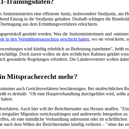
KI-Trainingsdaten?
n Justizministerien eine effiziente Justiz, insbesondere Strafjustiz, a
eichend Einzug in die Strafjustiz gehalten. Deshalb schlagen die Bunde
Übertragung aus dem Ermittlungsverfahren erleichtern.
otokoll gestärkt werden. Was die Justizministerinnen und -minister da
ode in den Vermittlungsausschuss geschickt hatten
, wo sie versickerte,
Anwendungen wird künftig erheblich an Bedeutung zunehmen", heißt es 
schäftigt. Doch zuerst wollen sie den rechtlichen Rahmen geklärt wissen:
ich gesonderte Regelungen erfordern. Die Ländervertreter wollen daher
ein Mitspracherecht mehr?
d -minister auch Gerichtsverfahren beschleunigen. Bei strafrechtliche
eißt es deshalb: "Ob eine Hauptverhandlung durchgeführt wird, sollte
 haben.
verfahren. Auch hier will der Berichterstatter aus Hessen straffen. "E
rreguläre Migration zurückzudrängen und andererseits Integration zu f
effen, ob eine mündliche Verhandlung anberaumt oder im schriftlichen 
ie nach dem Willen der Berichterstatter künftig verlieren – "ohne das