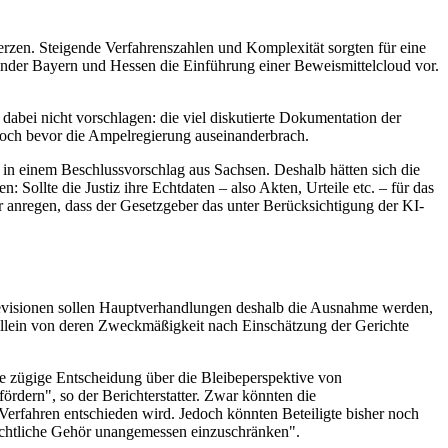
m Herzen. Steigende Verfahrenszahlen und Komplexität sorgten für eine
sländer Bayern und Hessen die Einführung einer Beweismittelcloud vor.
bei nicht vorschlagen: die viel diskutierte Dokumentation der
 noch bevor die Ampelregierung auseinanderbrach.
in einem Beschlussvorschlag aus Sachsen. Deshalb hätten sich die
 Sollte die Justiz ihre Echtdaten – also Akten, Urteile etc. – für das
 anregen, dass der Gesetzgeber das unter Berücksichtigung der KI-
n Revisionen sollen Hauptverhandlungen deshalb die Ausnahme werden,
 allein von deren Zweckmäßigkeit nach Einschätzung der Gerichte
ine zügige Entscheidung über die Bleibeperspektive von
ördern", so der Berichterstatter. Zwar könnten die
Verfahren entschieden wird. Jedoch könnten Beteiligte bisher noch
 rechtliche Gehör unangemessen einzuschränken".