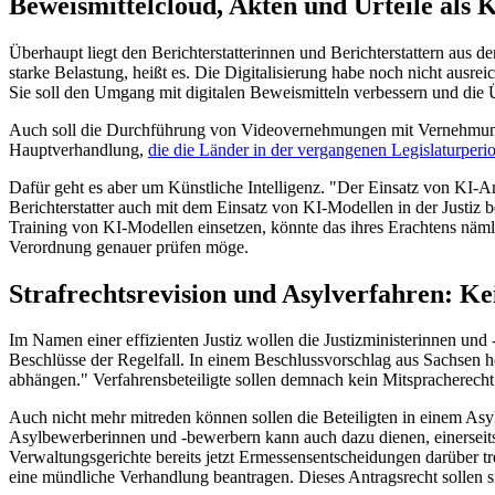
Beweismittelcloud, Akten und Urteile als 
Überhaupt liegt den Berichterstatterinnen und Berichterstattern aus de
starke Belastung, heißt es. Die Digitalisierung habe noch nicht ausr
Sie soll den Umgang mit digitalen Beweismitteln verbessern und die 
Auch soll die Durchführung von Videovernehmungen mit Vernehmungspr
Hauptverhandlung,
die die Länder in der vergangenen Legislaturperi
Dafür geht es aber um Künstliche Intelligenz. "Der Einsatz von KI-
Berichterstatter auch mit dem Einsatz von KI-Modellen in der Justiz be
Training von KI-Modellen einsetzen, könnte das ihres Erachtens näml
Verordnung genauer prüfen möge.
Strafrechtsrevision und Asylverfahren: K
Im Namen einer effizienten Justiz wollen die Justizministerinnen un
Beschlüsse der Regelfall. In einem Beschlussvorschlag aus Sachsen h
abhängen." Verfahrensbeteiligte sollen demnach kein Mitspracherecht
Auch nicht mehr mitreden können sollen die Beteiligten in einem Asyl
Asylbewerberinnen und -bewerbern kann auch dazu dienen, einerseits i
Verwaltungsgerichte bereits jetzt Ermessensentscheidungen darüber tr
eine mündliche Verhandlung beantragen. Dieses Antragsrecht sollen s