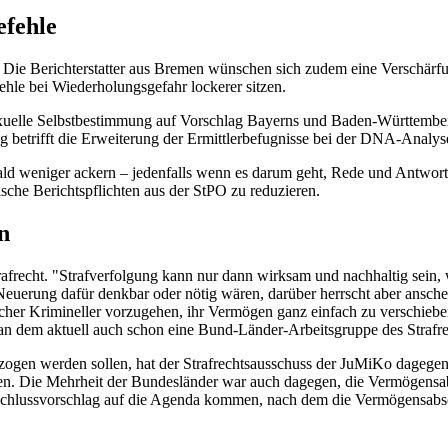
efehle
. Die Berichterstatter aus Bremen wünschen sich zudem eine Verschärfu
hle bei Wiederholungsgefahr lockerer sitzen.
xuelle Selbstbestimmung auf Vorschlag Bayerns und Baden-Württemberg
 betrifft die Erweiterung der Ermittlerbefugnisse bei der DNA-Analys
bald weniger ackern – jedenfalls wenn es darum geht, Rede und Antwo
ische Berichtspflichten aus der StPO zu reduzieren.
n
afrecht. "Strafverfolgung kann nur dann wirksam und nachhaltig sein, we
euerung dafür denkbar oder nötig wären, darüber herrscht aber ansche
her Krimineller vorzugehen, ihr Vermögen ganz einfach zu verschieben 
 an dem aktuell auch schon eine Bund-Länder-Arbeitsgruppe des Strafre
ezogen werden sollen, hat der Strafrechtsausschuss der JuMiKo dageg
len. Die Mehrheit der Bundesländer war auch dagegen, die Vermögensab
hlussvorschlag auf die Agenda kommen, nach dem die Vermögensabschö