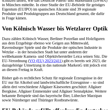
schützen lassen, wie das Deutsche Patent- und Markenamt (DPMA)
in München mitteilte. In einer Studie der EU-Behörde für geistiges
Eigentum (EUIPO) im spanischen Alicante sind 39 regionale
Produkte und Produktgruppen aus Deutschland genannt, die dafür
in Frage kämen.
Von Kölnisch Wasser bis Wetzlarer Optik
Dazu zählen Kölnisch Wasser, Berliner Porzellan und Holzfiguren
aus dem Erzgebirge ebenso wie Geigen aus Mittenwald,
Ravensburger Spiele und die Produkte der optischen Industrie in
Wetzlar – in der hessischen Stadt hat unter anderem der
weltbekannte Kamera- und Objektivhersteller Leica seinen Sitz. Die
EU-Verordnung (
VO (EU) 2023/2411
) gibt es bereits seit 2023, die
dazugehörige Umsetzung in das nationale MarkenG tritt jedoch erst
an diesem Freitag in Kraft.
Bisher gab es rechtlichen Schutz für regionale Erzeugnisse in der
EU nur für Alkohol und landwirtschaftliche Erzeugnisse – so sind
allein drei verschiedene Allgäuer Käsesorten geschützt: Allgäuer
Bergkäse, Allgäuer Emmentaler und Allgäuer Sennalpkäse. Weitere
bekannte Beispiele sind das bayerische Bier, Lübecker Marzipan
sowie Nürnberger und Thüringer Rostbratwürste.