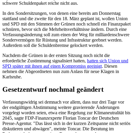
schwere Schuldenpaket reiche nicht aus.
In den Sondersitzungen, von denen eine bereits am Donnerstag
stattfand und die zweite für den 18. März geplant ist, wollen Union
und SPD mit den Stimmen der Grünen noch schnell ein Finanzpaket
schnüren, bevor sich die Mehrheitsverhältnisse ändern. Durch eine
Verfassungsänderung soll zum einen der Weg für milliardenschwere
Sondervermögen für Rüstung und Infrastruktur geebnet werden.
Außerdem soll die Schuldenbremse gelockert werden.
Nachdem die Grünen in der ersten Sitzung noch nicht die
erforderliche Zustimmung signalisiert hatten,
hatten sich Union und
SPD später mit ihnen auf einen Kompromiss geeinigt
. Diesen
nehmen die Abgeordneten nun zum Anlass für neue Klagen in
Karlsruhe.
Gesetzentwurf nochmal geändert
Verfassungswidrig sei demnach vor allem, dass nur drei Tage vor
der endgültigen Abstimmung weitere gravierende Änderungen
vorgelegt worden seien, etwa eine Regelung zur Klimaneutralität bis
2045, sagte FDP-Finanzexperte Florian Toncar der Deutschen
Presse-Agentur. "Das lässt sich in der kurzen Zeitspanne nicht seriös
diskutieren und abwägen", meinte Toncar. Die Beratung im