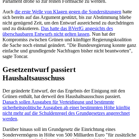
Parlament drohe so zur reinen Formsache zu werden.
Auch
die erste Welle von Klagen gegen die Sondersitzungen
hatte
sich bereits auf das Argument gestützt, bis zur Abstimmung bliebe
nicht genügend Zeit, um den Entwurf ausreichend zu durchdringen
und zu diskutieren.
Das hatte das BVerfG angesichts des
überschaubaren Entwurfs nicht gelten lassen
. Nun hat der
Kompromiss zwischen Grünen und künftiger Regierungskoalition
die Sache noch einmal geändert. "Die Bundesregierung konnte ganz
einfache und grundlegende Nachfragen bisher nicht beantworten",
sagte Toncar.
Gesetzentwurf passiert
Haushaltsausschuss
Der geänderte Entwurf, der das Ergebnis der Einigung mit den
Grünen enthält, hat derweil den Haushaltsausschuss passiert.
Danach sollen Ausgaben für Verteidigung und bestimmte
sicherheitspolitische Ausgaben ab einer bestimmten Höhe künftig
nicht mehr auf die Schuldenregel des Grundgesetzes angerechnet
werden
.
Darüber hinaus soll im Grundgesetz die Einrichtung eines
Sondervermögens in Höhe von 500 Milliarden Euro "für zusätzliche