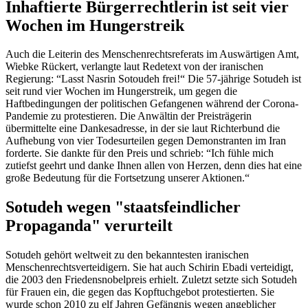
Inhaftierte Bürgerrechtlerin ist seit vier
Wochen im Hungerstreik
Auch die Leiterin des Menschenrechtsreferats im Auswärtigen Amt,
Wiebke Rückert, verlangte laut Redetext von der iranischen
Regierung: “Lasst Nasrin Sotoudeh frei!“ Die 57-jährige Sotudeh ist
seit rund vier Wochen im Hungerstreik, um gegen die
Haftbedingungen der politischen Gefangenen während der Corona-
Pandemie zu protestieren. Die Anwältin der Preisträgerin
übermittelte eine Dankesadresse, in der sie laut Richterbund die
Aufhebung von vier Todesurteilen gegen Demonstranten im Iran
forderte. Sie dankte für den Preis und schrieb: “Ich fühle mich
zutiefst geehrt und danke Ihnen allen von Herzen, denn dies hat eine
große Bedeutung für die Fortsetzung unserer Aktionen.“
Sotudeh wegen "staatsfeindlicher
Propaganda" verurteilt
Sotudeh gehört weltweit zu den bekanntesten iranischen
Menschenrechtsverteidigern. Sie hat auch Schirin Ebadi verteidigt,
die 2003 den Friedensnobelpreis erhielt. Zuletzt setzte sich Sotudeh
für Frauen ein, die gegen das Kopftuchgebot protestierten. Sie
wurde schon 2010 zu elf Jahren Gefängnis wegen angeblicher