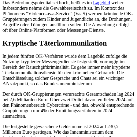
Das Bedrohungspotential sei hoch, heißt es im
Lagebild
weiter.
Insbesondere nehme die Gewaltbereitschaft zu. Im Kontext des
Phänomens "Violence-as-a-Service" (VaaS) werben kriminelle OK-
Gruppierungen zudem Kinder und Jugendliche an, die Drohungen,
Angriffe oder Tötungen ausführen sollen. Die Anwerbung erfolgt
oft über Online-Plattformen oder Messenger-Dienste.
Kryptische Täterkommunikation
In jedem fünften OK-Verfahren wurde dem Lagebild zufolge die
Nutzung kryptierter Messengerdienste festgestellt, vorrangig im
Bereich der Rauschgiftkriminalität. Es gebe immer mehr kryptierte
Telekommunikationsdienste für den kriminellen Gebrauch. Die
Entschlüsselung solcher Gespräche und Chats sei ein wichtiger
ANsatzpunkt, so das Bundesinnenministerium.
Der durch OK-Gruppierungen verursachte Gesamtschaden lag 2024
bei 2,6 Milliarden Euro. Über zwei Drittel davon entfielen 2024 auf
den Phänomenbereich Cybercrime - und das, obwohl entsprechende
Gruppierungen nur 4% der Ermittlungsverfahren in 2024
ausmachten.
Die festgestellte gewaschene Geldsumme ist 2024 auf 230,5
Millionen Euro gestiegen. Wie das Innenministerium dem