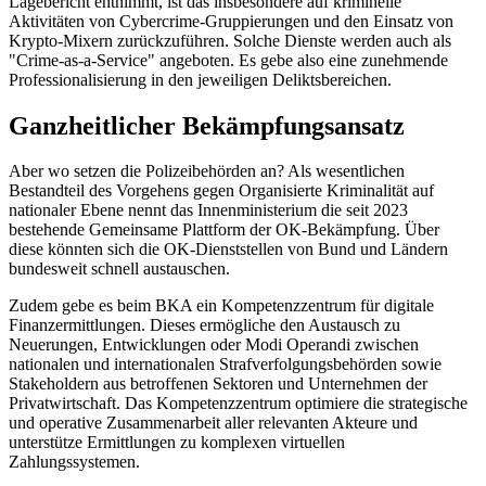
Lagebericht entnimmt, ist das insbesondere auf kriminelle
Aktivitäten von Cybercrime-Gruppierungen und den Einsatz von
Krypto-Mixern zurückzuführen. Solche Dienste werden auch als
"Crime-as-a-Service" angeboten. Es gebe also eine zunehmende
Professionalisierung in den jeweiligen Deliktsbereichen.
Ganzheitlicher Bekämpfungsansatz
Aber wo setzen die Polizeibehörden an? Als wesentlichen
Bestandteil des Vorgehens gegen Organisierte Kriminalität auf
nationaler Ebene nennt das Innenministerium die seit 2023
bestehende Gemeinsame Plattform der OK-Bekämpfung. Über
diese könnten sich die OK-Dienststellen von Bund und Ländern
bundesweit schnell austauschen.
Zudem gebe es beim BKA ein Kompetenzzentrum für digitale
Finanzermittlungen. Dieses ermögliche den Austausch zu
Neuerungen, Entwicklungen oder Modi Operandi zwischen
nationalen und internationalen Strafverfolgungsbehörden sowie
Stakeholdern aus betroffenen Sektoren und Unternehmen der
Privatwirtschaft. Das Kompetenzzentrum optimiere die strategische
und operative Zusammenarbeit aller relevanten Akteure und
unterstütze Ermittlungen zu komplexen virtuellen
Zahlungssystemen.