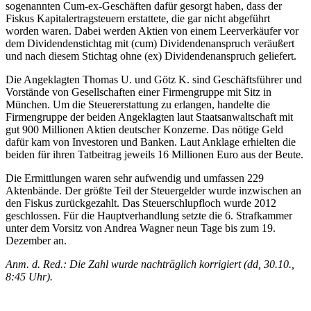
sogenannten Cum-ex-Geschäften dafür gesorgt haben, dass der
Fiskus Kapitalertragsteuern erstattete, die gar nicht abgeführt
worden waren. Dabei werden Aktien von einem Leerverkäufer vor
dem Dividendenstichtag mit (cum) Dividendenanspruch veräußert
und nach diesem Stichtag ohne (ex) Dividendenanspruch geliefert.
Die Angeklagten Thomas U. und Götz K. sind Geschäftsführer und
Vorstände von Gesellschaften einer Firmengruppe mit Sitz in
München. Um die Steuererstattung zu erlangen, handelte die
Firmengruppe der beiden Angeklagten laut Staatsanwaltschaft mit
gut 900 Millionen Aktien deutscher Konzerne. Das nötige Geld
dafür kam von Investoren und Banken. Laut Anklage erhielten die
beiden für ihren Tatbeitrag jeweils 16 Millionen Euro aus der Beute.
Die Ermittlungen waren sehr aufwendig und umfassen 229
Aktenbände. Der größte Teil der Steuergelder wurde inzwischen an
den Fiskus zurückgezahlt. Das Steuerschlupfloch wurde 2012
geschlossen. Für die Hauptverhandlung setzte die 6. Strafkammer
unter dem Vorsitz von Andrea Wagner neun Tage bis zum 19.
Dezember an.
Anm. d. Red.: Die Zahl wurde nachträglich korrigiert (dd, 30.10.,
8:45 Uhr).