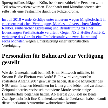
Sprengstoffanschläge in Köln, bei denen zahlreiche Personen zum
Teil schwer verletzt wurden. Böhnhardt und Mundlos töteten sich
selbst, als eine Festnahme durch die Polizei drohte.
Im Juli 2018 wurde Zschäpe unter anderem wegen Mitgliedschaft in
einer terroristischen Vereinigung, Mordes und versuchten Mordes,
Raubes, räuberischer Erpressung und Brandstiftung zu einer
lebenslangen Freiheitsstrafe verurteilt
.
Gegen NSU-Helfer André E.
verhängte das Gericht eine Freiheitsstrafe von zwei Jahren und
sechs Monaten
wegen Unterstützung einer terroristischen
Vereinigung.
Personalien für Bahncard zur Verfügung
gestellt
Wie der Generalanwalt beim BGH am Mittwoch mitteilte, ist
Susann E. die Ehefrau von André E. Ihr wird vorgeworfen
spätestens Anfang 2007 gewusst zu haben, dass die Mitglieder des
NSU unter falschen Identitäten im Untergrund lebten und zu diesem
Zeitpunkt bereits rassistisch motivierte Morde sowie einige
Banküberfälle begangen hatten. Ab Herbst 2008 soll sie Beate
Zschäpe mehrfach ihre Krankenkassenkarte überlassen haben, damit
diese unerkannt Arzttermine wahrnehmen konnte.