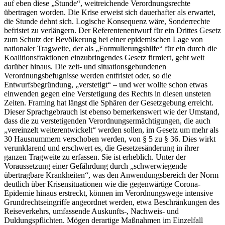
auf eben diese „Stunde“, weitreichende Verordnungsrechte
übertragen worden. Die Krise erweist sich dauerhafter als erwartet,
die Stunde dehnt sich. Logische Konsequenz wäre, Sonderrechte
befristet zu verlängern. Der Referentenentwurf für ein Drittes Gesetz
zum Schutz der Bevölkerung bei einer epidemischen Lage von
nationaler Tragweite, der als „Formulierungshilfe“ für ein durch die
Koalitionsfraktionen einzubringendes Gesetz firmiert, geht weit
darüber hinaus. Die zeit- und situationsgebundenen
Verordnungsbefugnisse werden entfristet oder, so die
Entwurfsbegründung, „verstetigt“ – und wer wollte schon etwas
einwenden gegen eine Verstetigung des Rechts in diesen unsteten
Zeiten. Framing hat längst die Sphären der Gesetzgebung erreicht.
Dieser Sprachgebrauch ist ebenso bemerkenswert wie der Umstand,
dass die zu verstetigenden Verordnungsermächtigungen, die auch
„vereinzelt weiterentwickelt“ werden sollen, im Gesetz um mehr als
30 Hausnummern verschoben werden, von § 5 zu § 36. Dies wirkt
verunklarend und erschwert es, die Gesetzesänderung in ihrer
ganzen Tragweite zu erfassen. Sie ist erheblich. Unter der
Voraussetzung einer Gefährdung durch „schwerwiegende
übertragbare Krankheiten“, was den Anwendungsbereich der Norm
deutlich über Krisensituationen wie die gegenwärtige Corona-
Epidemie hinaus erstreckt, können im Verordnungswege intensive
Grundrechtseingriffe angeordnet werden, etwa Beschränkungen des
Reiseverkehrs, umfassende Auskunfts-, Nachweis- und
Duldungspflichten. Mögen derartige Maßnahmen im Einzelfall