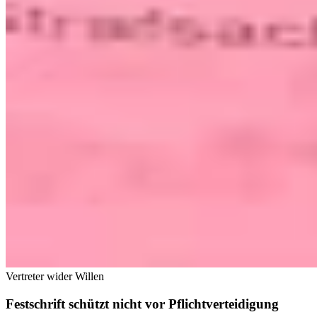
Vertreter wider Willen
Festschrift schützt nicht vor Pflichtverteidigung