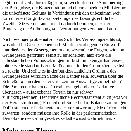
legitim und verhältnismäßig sein, so weckt doch die Summierung
der Befugnisse, die Konzentration bei einem einzelnen Ministerium,
die unbefristete Geltung in Verbindung mit den unbestimmt weit
formulierten Eingriffsvoraussetzungen verfassungsrechtliche
Zweifel. Sie werden auch nicht dadurch behoben, dass der
Bundestag die Aufhebung von Verordnungen verlangen kann.
Nicht weniger problematisch aus Sicht des Verfassungsrechts ist,
was nicht im Gesetz stehen soll. Mit dem vorliegenden Entwurf
unterließe es der Gesetzgeber erneut, wesentliche Fragen, wie vom
Grundgesetz gefordert, selbst zu entscheiden, also etwa die
tatbestandlichen Voraussetzungen für bestimmte eingriffsintensive,
mittlerweile standardisierte Maßnahmen in den Grundzügen selbst
zu regeln. Und sollte es in der bundesstaatlichen Ordnung des
Grundgesetzes wirklich Sache der Länder sein, souverän über die
Schließung innerdeutscher Grenzen für Auswärtige zu befinden?
Die Parlamente haben das Terrain weitgehend der Exekutive
überlassen – aufgegebenes Terrain ist nur schwer
zurückzugewinnen. Der freiheitliche Rechtsstaat steht auch jetzt vor
der Herausforderung, Freiheit und Sicherheit in Balance zu bringen.
Dafür stehen die Parlamente in der Verantwortung. Sie dürfen nicht
zuwarten, sondern müssen ihre Rolle in der parlamentarischen
Demokratie des Grundgesetzes selbstbewusst wahrnehmen. •
Mehr zum Thema