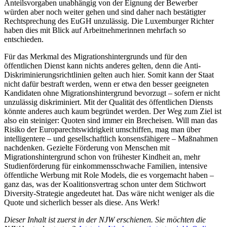
Anteilsvorgaben unabhängig von der Eignung der Bewerber
würden aber noch weiter gehen und sind daher nach bestätigter
Rechtsprechung des EuGH unzulässig. Die Luxemburger Richter
haben dies mit Blick auf Arbeitnehmerinnen mehrfach so
entschieden.
Für das Merkmal des Migrationshintergrunds und für den
öffentlichen Dienst kann nichts anderes gelten, denn die Anti-
Diskriminierungsrichtlinien gelten auch hier. Somit kann der Staat
nicht dafür bestraft werden, wenn er etwa den besser geeigneten
Kandidaten ohne Migrationshintergrund bevorzugt – sofern er nicht
unzulässig diskriminiert. Mit der Qualität des öffentlichen Diensts
könnte anderes auch kaum begründet werden. Der Weg zum Ziel ist
also ein steiniger: Quoten sind immer ein Brecheisen. Will man das
Risiko der Europarechtswidrigkeit umschiffen, mag man über
intelligentere – und gesellschaftlich konsensfähigere – Maßnahmen
nachdenken. Gezielte Förderung von Menschen mit
Migrationshintergrund schon von frühester Kindheit an, mehr
Studienförderung für einkommensschwache Familien, intensive
öffentliche Werbung mit Role Models, die es vorgemacht haben –
ganz das, was der Koalitionsvertrag schon unter dem Stichwort
Diversity-Strategie angedeutet hat. Das wäre nicht weniger als die
Quote und sicherlich besser als diese. Ans Werk!
Dieser Inhalt ist zuerst in der NJW erschienen. Sie möchten die