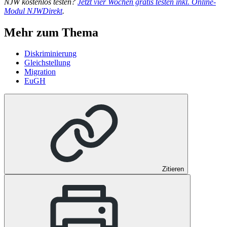
NJW kostenlos testen?
Jetzt vier Wo­chen gra­tis tes­ten inkl. On­line-
Modul NJW­Di­rekt
.
Mehr zum Thema
Diskriminierung
Gleichstellung
Migration
EuGH
Zitieren