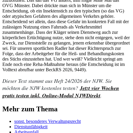
zuzuordnen. Das sah das VG anders, ihm folgte Mitte Mai das
OVG Münster. Dabei drückte man sich in Münster um die
Entscheidung, ob ein Insektenstich zu den typischen (so das VG)
oder atypischen Gefahren des allgemeinen Verkehrs gehöre.
Entscheidend sei allein, dass diese Gefahr im konkreten Fall mit der
zulässigen Nutzung eines Fahrrads als Verkehrsmittel
zusammenhänge. Dass der Kläger seinen Dienstweg auch zur
körperlichen Ertüchtigung nutze, stehe dem nicht entgegen, weil der
Zweck, zur Dienststelle zu gelangen, jenem erkennbar übergeordnet
sei. Für unseren sportlichen Radler hat dieser Richterspruch zur
Folge, dass der Arbeitgeber für die Heil- und Behandlungskosten
des Stichs einzustehen hat. Und wer weiß? Vielleicht springt am
Ende noch eine Reha-Maßnahme heraus (die Entscheidung ist im
Volltext abrufbar unter BeckRS 2026, 9449).
Dieser Text stammt aus Heft 24/2026 der NJW. Sie
möchten die NJW kostenlos testen?
Jetzt vier Wochen
gratis testen inkl. Online-Modul NJWDirekt
.
Mehr zum Thema
sonst. besonderes Verwaltungsrecht
Dienstunfähigkeit
Arbeitsunfall