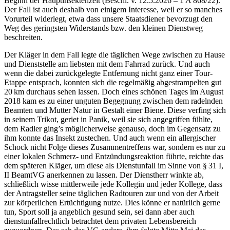
Beginn der Hauptinsektenzeit (Beschl. v. 12.5.​2026 – 1 A 868/22).
Der Fall ist auch deshalb von einigem Interesse, weil er so manches
Vorurteil widerlegt, etwa dass unsere Staatsdiener bevorzugt den
Weg des geringsten Widerstands bzw. den kleinen Dienstweg
beschreiten.
Der Kläger in dem Fall legte die täglichen Wege zwischen zu Hause
und Dienststelle am liebsten mit dem Fahrrad zurück. Und auch
wenn die dabei zurückgelegte Entfernung nicht ganz einer Tour-
Etappe entsprach, konnten sich die regelmäßig abgestrampelten gut
20 km durchaus sehen lassen. Doch eines schönen Tages im August
2018 kam es zu einer unguten Begegnung zwischen dem radelnden
Beamten und Mutter Natur in Gestalt einer Biene. Diese verfing sich
in seinem Trikot, geriet in Panik, weil sie sich angegriffen fühlte,
dem Radler ging’s möglicherweise genauso, doch im Gegensatz zu
ihm konnte das Insekt zustechen. Und auch wenn ein allergischer
Schock nicht Folge dieses Zusammentreffens war, sondern es nur zu
einer lokalen Schmerz- und Entzündungsreaktion führte, reichte das
dem späteren Kläger, um diese als Dienstunfall im Sinne von § 31 I,
II BeamtVG anerkennen zu lassen. Der Dienstherr winkte ab,
schließlich wisse mittlerweile jede Kollegin und jeder Kollege, dass
der Antragsteller seine täglichen Radtouren zur und von der Arbeit
zur körperlichen Ertüchtigung nutze. Dies könne er natürlich gerne
tun, Sport soll ja angeblich gesund sein, sei dann aber auch
dienstunfallrechtlich betrachtet dem privaten Lebensbereich