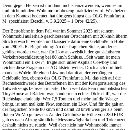
Denn gegen Heizen ist nur dann nichts einzuwenden, wenn es im
und nicht mit dem Wohnmotorfahrzeug praktiziert wird. Was heizen
in dem Kontext bedeutet, hat übrigens jüngst das OLG Frankfurt a.
M. spezifiziert (Beschl. v. 3.9.​2025 – 1 Orbs 42/25).
Der Betroffene in dem Fall war im Sommer 2023 mit seinem
Wohnmobil außerhalb geschlossener Ortschaften mit 20 km/h überm
Strich erwischt worden und kassierte dafür eine Geldbuße in Höhe
von 280 EUR. Begründung: An der fraglichen Stelle, an der er
geblitzt worden war, war für Lkw ausweislich der gut sichtbaren
Verkehrsbeschilderung bei 80 km/h Schluss. „Seit wann ist mein
Wohnmobil ein Lkw?“, fragte sich unser Asphalt-Cowboy und
reichte diese Frage an das AG Idstein weiter. Doch auch dort hielt
man das WoMo für einen Lkw und damit an der verhängten
Geldbuße fest, ebenso das OLG Frankfurt a. M., das sich auf die
Rechtsbeschwerde des Betroffenen hin mit der Kategorisierung des
Tatwerkzeugs befassen musste. Doch weil das kein minimalistisches
Tiny-House auf Rädern war, sondern ein echtes Dickschiff, war die
Rechtslage eindeutig: Wer 7,5 Tonnen und mehr auf die Waage
bringt, ist nun mal kein Pkw, sondern ein Lkw. Und für die galt an
der fraglichen Stelle 80 km/h und damit 20 km/h weniger als beim
flotten WoMo gemessen. An der Geldbuße in Höhe von 280 EUR
gab es nach Abzug sämtlicher Messunwägbarkeiten und Toleranzen
deshalb nichts zu rütteln. Weil aber nicht nur Wohnmobile immer