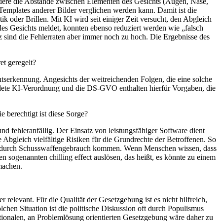
ndere die Abstände zwischen Elementen des Gesichts (Augen, Nase,
emplates anderer Bilder verglichen werden kann. Damit ist die
oder Brillen. Mit KI wird seit einiger Zeit versucht, den Abgleich
des Gesichts meldet, konnten ebenso reduziert werden wie „falsch
z sind die Fehlerraten aber immer noch zu hoch. Die Ergebnisse des
et geregelt?
chtserkennung. Angesichts der weitreichenden Folgen, die eine solche
hiedete KI-Verordnung und die DS-GVO enthalten hierfür Vorgaben, die
 berechtigt ist diese Sorge?
nd fehleranfällig. Der Einsatz von leistungsfähiger Software dient
te Abgleich vielfältige Risiken für die Grundrechte der Betroffenen. So
ngen durch Schusswaffengebrauch kommen. Wenn Menschen wissen, dass
 sogenannten chilling effect auslösen, das heißt, es könnte zu einem
machen.
relevant. Für die Qualität der Gesetzgebung ist es nicht hilfreich,
hen Situation ist die politische Diskussion oft durch Populismus
ationalen, an Problemlösung orientierten Gesetzgebung wäre daher zu