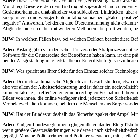
Aden
: Diese Technologie basiert auf der „Vermessung“ von Gesicht
Mund ua). Diese werden dem Bild digital zugeordnet und zu einem so
Gesichtserkennung unabhängiger von subjektiven Eindrücken, aber auc
zu optimieren und weniger fehleranfällig zu machen. „Falsch positiv
negative“ Antworten, bei denen eine Übereinstimmung nicht erkannt w
Abgleichs müssen daher mit weiteren Methoden überprüft werden, b
NJW
: In welchen Fällen bzw. bei welchen Delikten besteht diese Be
Aden
: Bislang gibt es im deutschen Polizei- oder Strafprozessrecht 
Software für die Grundrechte der Betroffenen haben kann, ist eine p
bei der Ausgestaltung mitgliedstaatlicher Eingriffsbefugnisse zu beach
NJW
: Was spricht aus Ihrer Sicht für den Einsatz solcher Technolog
Aden
: Der nicht-automatische Abgleich von Gesichtsbildern, etwa dur
also vor allem der Arbeitserleichterung und ist daher ein nachvollzieh
könnten falsche „Treffer“ zu einer unberechtigten Festnahme führe
Bilder von ihnen, die online verfügbar sind, jederzeit von Sicherhei
Vermeideverhalten kommen, bei dem die Menschen aus Sorge vor de
NJW
: Hat der Bundesrat deshalb das Sicherheitspaket der Ampel Mit
Aden
: Einigen Landesregierungen gingen die geplanten Eingriffsbefug
wenn größere Gesetzesänderungen wie derzeit nach sicherheitsbedrohe
geprägt. Manche Politikerinnen und Politiker versuchen, mit „steile