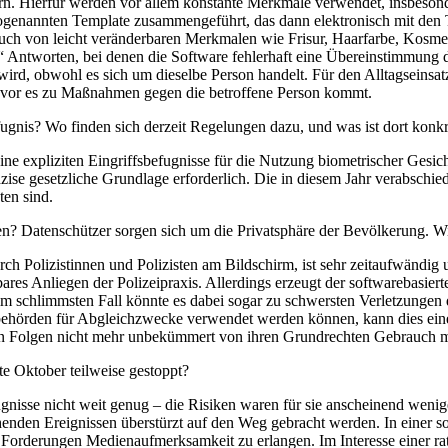
ern. Hierfür werden vor allem konstante Merkmale verwendet, insbeso
genannten Template zusammengeführt, das dann elektronisch mit den T
h von leicht veränderbaren Merkmalen wie Frisur, Haarfarbe, Kosmetik 
e“ Antworten, bei denen die Software fehlerhaft eine Übereinstimmung 
ird, obwohl es sich um dieselbe Person handelt. Für den Alltagseinsat
evor es zu Maßnahmen gegen die betroffene Person kommt.
fugnis? Wo finden sich derzeit Regelungen dazu, und was ist dort konkr
keine expliziten Eingriffsbefugnisse für die Nutzung biometrischer Gesi
räzise gesetzliche Grundlage erforderlich. Die in diesem Jahr verabsc
ten sind.
ien? Datenschützer sorgen sich um die Privatsphäre der Bevölkerung. Wie
ch Polizistinnen und Polizisten am Bildschirm, ist sehr zeitaufwändig u
bares Anliegen der Polizeipraxis. Allerdings erzeugt der softwarebasier
n, im schlimmsten Fall könnte es dabei sogar zu schwersten Verletzu
tsbehörden für Abgleichzwecke verwendet werden können, kann dies einen
n Folgen nicht mehr unbekümmert von ihren Grundrechten Gebrauch 
te Oktober teilweise gestoppt?
nisse nicht weit genug – die Risiken waren für sie anscheinend weniger 
nden Ereignissen überstürzt auf den Weg gebracht werden. In einer solc
n“ Forderungen Medienaufmerksamkeit zu erlangen. Im Interesse einer r