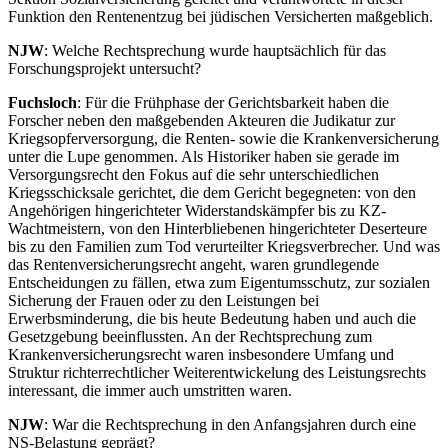
Funktion den Rentenentzug bei jüdischen Versicherten maßgeblich.
NJW
: Welche Rechtsprechung wurde hauptsächlich für das
Forschungsprojekt untersucht?
Fuchsloch
: Für die Frühphase der Gerichtsbarkeit haben die
Forscher neben den maßgebenden Akteuren die Judikatur zur
Kriegsopferversorgung, die Renten- sowie die Krankenversicherung
unter die Lupe genommen. Als Historiker haben sie gerade im
Versorgungsrecht den Fokus auf die sehr unterschiedlichen
Kriegsschicksale gerichtet, die dem Gericht begegneten: von den
Angehörigen hingerichteter Widerstandskämpfer bis zu KZ-
Wachtmeistern, von den Hinterbliebenen hingerichteter Deserteure
bis zu den Familien zum Tod verurteilter Kriegsverbrecher. Und was
das Rentenversicherungsrecht angeht, waren grundlegende
Entscheidungen zu fällen, etwa zum Eigentumsschutz, zur sozialen
Sicherung der Frauen oder zu den Leistungen bei
Erwerbsminderung, die bis heute Bedeutung haben und auch die
Gesetzgebung beeinflussten. An der Rechtsprechung zum
Krankenversicherungsrecht waren insbesondere Umfang und
Struktur richterrechtlicher Weiterentwickelung des Leistungsrechts
interessant, die immer auch umstritten waren.
NJW
: War die Rechtsprechung in den Anfangsjahren durch eine
NS-Belastung geprägt?