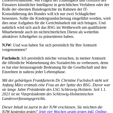
Lebensverhältnisse. Mit Fragen der Zulässigkeit und Grenzen des
Einsatzes künstlicher Intelligenz in gerichtlichen Verfahren oder der
Rolle der obersten Bundesgerichte im Rahmen der IT-
Konsolidierung des Bundes will ich nur zwei Schlaglichter
benennen. Sollte die Kindergrundsicherung eingeführt werden, wird
dies neue Aufgaben für die Gerichtsbarkeit mit sich bringen. Und
natürlich wird sich auch das BSG im Wettbewerb um qualifizierte
Mitarbeitende auch im nichtrichterlichen Dienst als weiterhin
attraktiver Arbeitgeber zu präsentieren haben.
NJW
: Und was haben Sie sich persönlich für Ihre Amtszeit
vorgenommen?
Fuchsloch
: Ich persönlich möchte versuchen, in meiner Amtszeit
die öffentliche Wahrnehmung des Sozialrechts zu verbessern, denn
es hat eine herausragende Bedeutung für die Gesellschaft und den
Einzelnen in nahezu jeder Lebensphase.
Mit der gebürtigen Frankfurterin Dr. Christine Fuchsloch steht seit
Anfang März erstmals eine Frau an der Spitze des BSG. Davor war
sie lange Jahre Präsidentin des LSG Schleswig-Holstein. Seit 1.1.​
2021 ist sie Vizepräsidentin des Schleswig-Holsteinischen
Landesverfassungsgerichts.
Dieser Inhalt ist zuerst in der NJW erschienen. Sie möchten die
NJW kostenlos testen?
Jetzt vier Wochen gratis testen inkl. Online-