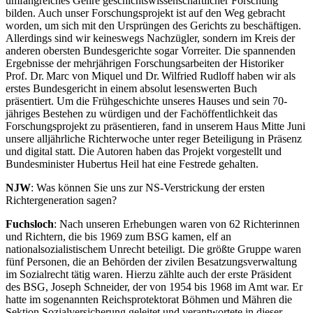
umfangreiches Genre geschichtswissenschaftlicher Forschung
bilden. Auch unser Forschungsprojekt ist auf den Weg gebracht
worden, um sich mit den Ursprüngen des Gerichts zu beschäftigen.
Allerdings sind wir keineswegs Nachzügler, sondern im Kreis der
anderen obersten Bundesgerichte sogar Vorreiter. Die spannenden
Ergebnisse der mehrjährigen Forschungsarbeiten der Historiker
Prof. Dr. Marc von Miquel und Dr. Wilfried Rudloff haben wir als
erstes Bundesgericht in einem absolut lesenswerten Buch
präsentiert. Um die Frühgeschichte unseres Hauses und sein 70-
jähriges Bestehen zu würdigen und der Fachöffentlichkeit das
Forschungsprojekt zu präsentieren, fand in unserem Haus Mitte Juni
unsere alljährliche Richterwoche unter reger Beteiligung in Präsenz
und digital statt. Die Autoren haben das Projekt vorgestellt und
Bundesminister Hubertus Heil hat eine Festrede gehalten.
NJW
: Was können Sie uns zur NS-Verstrickung der ersten
Richtergeneration sagen?
Fuchsloch
: Nach unseren Erhebungen waren von 62 Richterinnen
und Richtern, die bis 1969 zum BSG kamen, elf an
nationalsozialistischem Unrecht beteiligt. Die größte Gruppe waren
fünf Personen, die an Behörden der zivilen Besatzungsverwaltung
im Sozialrecht tätig waren. Hierzu zählte auch der erste Präsident
des BSG, Joseph Schneider, der von 1954 bis 1968 im Amt war. Er
hatte im sogenannten Reichsprotektorat Böhmen und Mähren die
Sektion Sozialversicherung geleitet und verantwortete in dieser