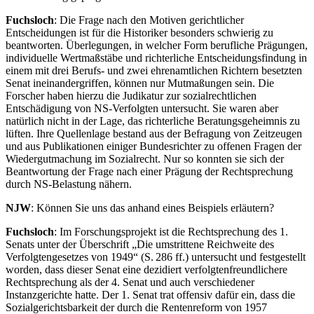
Fuchsloch
: Die Frage nach den Motiven gerichtlicher
Entscheidungen ist für die Historiker besonders schwierig zu
beantworten. Überlegungen, in welcher Form berufliche Prägungen,
individuelle Wertmaßstäbe und richterliche Entscheidungsfindung in
einem mit drei Berufs- und zwei ehrenamtlichen Richtern besetzten
Senat ineinandergriffen, können nur Mutmaßungen sein. Die
Forscher haben hierzu die Judikatur zur sozialrechtlichen
Entschädigung von NS-Verfolgten untersucht. Sie waren aber
natürlich nicht in der Lage, das richterliche Beratungsgeheimnis zu
lüften. Ihre Quellenlage bestand aus der Befragung von Zeitzeugen
und aus Publikationen einiger Bundesrichter zu offenen Fragen der
Wiedergutmachung im Sozialrecht. Nur so konnten sie sich der
Beantwortung der Frage nach einer Prägung der Rechtsprechung
durch NS-Belastung nähern.
NJW
: Können Sie uns das anhand eines Beispiels erläutern?
Fuchsloch
: Im Forschungsprojekt ist die Rechtsprechung des 1.
Senats unter der Überschrift „Die umstrittene Reichweite des
Verfolgtengesetzes von 1949“ (S. 286 ff.) untersucht und festgestellt
worden, dass dieser Senat eine dezidiert verfolgtenfreundlichere
Rechtsprechung als der 4. Senat und auch verschiedener
Instanzgerichte hatte. Der 1. Senat trat offensiv dafür ein, dass die
Sozialgerichtsbarkeit der durch die Rentenreform von 1957