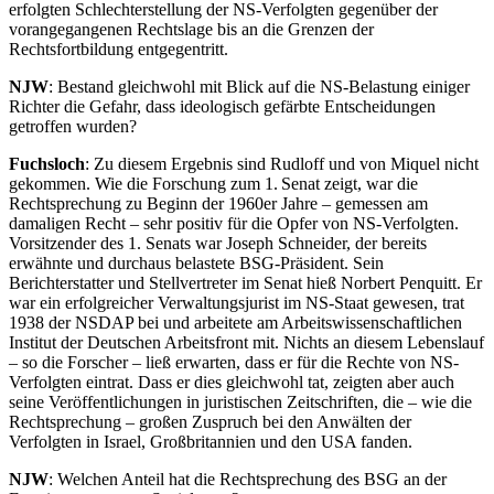
erfolgten Schlechterstellung der NS-Verfolgten gegenüber der
vorangegangenen Rechtslage bis an die Grenzen der
Rechtsfortbildung entgegentritt.
NJW
: Bestand gleichwohl mit Blick auf die NS-Belastung einiger
Richter die Gefahr, dass ideologisch gefärbte Entscheidungen
getroffen wurden?
Fuchsloch
: Zu diesem Ergebnis sind Rudloff und von Miquel nicht
gekommen. Wie die Forschung zum 1. Senat zeigt, war die
Rechtsprechung zu Beginn der 1960er Jahre – gemessen am
damaligen Recht – sehr positiv für die Opfer von NS-Verfolgten.
Vorsitzender des 1. Senats war Joseph Schneider, der bereits
erwähnte und durchaus belastete BSG-Präsident. Sein
Berichterstatter und Stellvertreter im Senat hieß Norbert Penquitt. Er
war ein erfolgreicher Verwaltungsjurist im NS-Staat gewesen, trat
1938 der NSDAP bei und arbeitete am Arbeitswissenschaftlichen
Institut der Deutschen Arbeitsfront mit. Nichts an diesem Lebenslauf
– so die Forscher – ließ erwarten, dass er für die Rechte von NS-
Verfolgten eintrat. Dass er dies gleichwohl tat, zeigten aber auch
seine Veröffentlichungen in juristischen Zeitschriften, die – wie die
Rechtsprechung – großen Zuspruch bei den Anwälten der
Verfolgten in Israel, Großbritannien und den USA fanden.
NJW
: Welchen Anteil hat die Rechtsprechung des BSG an der