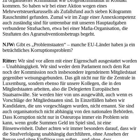
zu organisierter Kriminalität wie Drogenkriminalität in Kontakt
kommen. So haben wir bei einer Aktion wegen eines
Mehrwertsteuerkarussells als Zufallsfund auch sieben Kilogramm
Rauschmittel gefunden. Zumal wir im Zuge einer Annexkompetenz
auch zuständig sind für untrennbar mit unseren Hauptaufgaben
verbundene Strafsachen, etwa bei einer Mafia-Organisation, die
Straftaten des Agrarsubventionsbetrugs begeht.
NJW:
Gibt es „Problemstaaten“ – manche EU-Länder haben ja ein
beträchtliches Korruptionsproblem?
Ritter:
Wir sind vor allem mit einer Eigenschaft ausgestattet worden
– Unabhängigkeit. Wir sind weder dem Parlament noch dem Rat
noch der Kommission noch insbesondere irgendeinem Mitgliedstaat
gegenüber weisungsgebunden. Das gilt nicht nur für die Zentrale in
Luxemburg, sondern ebenso für unsere Kollegen, die in den
Mitgliedstaaten arbeiten, also die Delegierten Europäischen
Staatsanwälte. Sie werden hier von uns ausgewählt, auch wenn es
Vorschläge der Mitgliedstaaten sind. In Einzelfällen haben wir
Kandidaten, die uns vorgeschlagen wurden, nicht ernannt. Sie sind
auch organisatorisch nicht abhängig von den nationalen Behörden.
Dass Korruption nicht nur in Osteuropa immer ein Problem sein
kann, wenn große Summen Geld im Spiel sind, ist eine
Binsenweisheit. Daher achten wir immer besonders darauf, dass wir
die Strafverfolgung unabhängig durchführen, ohne Ansehen der
Person und ohne Einflüsse von außen – und ohne, dass