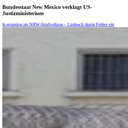
Bundesstaat New Mexico verklagt US-
Justizministerium
Korruption im NRW-Strafvollzug – Limbach räumt Fehler ein