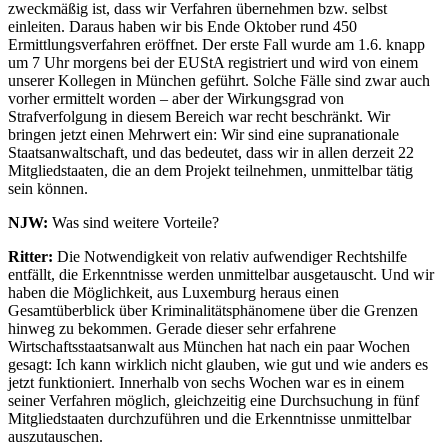
zweckmäßig ist, dass wir Verfahren übernehmen bzw. selbst
einleiten. Daraus haben wir bis Ende Oktober rund 450
Ermittlungsverfahren eröffnet. Der erste Fall wurde am 1.6. knapp
um 7 Uhr morgens bei der EUStA registriert und wird von einem
unserer Kollegen in München geführt. Solche Fälle sind zwar auch
vorher ermittelt worden – aber der Wirkungsgrad von
Strafverfolgung in diesem Bereich war recht beschränkt. Wir
bringen jetzt einen Mehrwert ein: Wir sind eine supranationale
Staatsanwaltschaft, und das bedeutet, dass wir in allen derzeit 22
Mitgliedstaaten, die an dem Projekt teilnehmen, unmittelbar tätig
sein können.
NJW:
Was sind weitere Vorteile?
Ritter:
Die Notwendigkeit von relativ aufwendiger Rechtshilfe
entfällt, die Erkenntnisse werden unmittelbar ausgetauscht. Und wir
haben die Möglichkeit, aus Luxemburg heraus einen
Gesamtüberblick über Kriminalitätsphänomene über die Grenzen
hinweg zu bekommen. Gerade dieser sehr erfahrene
Wirtschaftsstaatsanwalt aus München hat nach ein paar Wochen
gesagt: Ich kann wirklich nicht glauben, wie gut und wie anders es
jetzt funktioniert. Innerhalb von sechs Wochen war es in einem
seiner Verfahren möglich, gleichzeitig eine Durchsuchung in fünf
Mitgliedstaaten durchzuführen und die Erkenntnisse unmittelbar
auszutauschen.