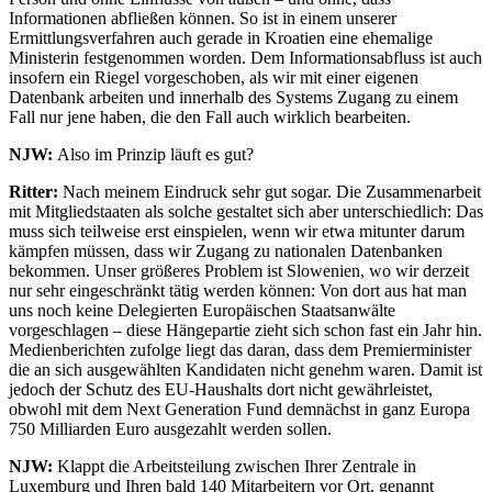
Informationen abfließen können. So ist in einem unserer
Ermittlungsverfahren auch gerade in Kroatien eine ehemalige
Ministerin festgenommen worden. Dem Informationsabfluss ist auch
insofern ein Riegel vorgeschoben, als wir mit einer eigenen
Datenbank arbeiten und innerhalb des Systems Zugang zu einem
Fall nur jene haben, die den Fall auch wirklich bearbeiten.
NJW:
Also im Prinzip läuft es gut?
Ritter:
Nach meinem Eindruck sehr gut sogar. Die Zusammenarbeit
mit Mitgliedstaaten als solche gestaltet sich aber unterschiedlich: Das
muss sich teilweise erst einspielen, wenn wir etwa mitunter darum
kämpfen müssen, dass wir Zugang zu nationalen Datenbanken
bekommen. Unser größeres Problem ist Slowenien, wo wir derzeit
nur sehr eingeschränkt tätig werden können: Von dort aus hat man
uns noch keine Delegierten Europäischen Staatsanwälte
vorgeschlagen – diese Hängepartie zieht sich schon fast ein Jahr hin.
Medienberichten zufolge liegt das daran, dass dem Premierminister
die an sich ausgewählten Kandidaten nicht genehm waren. Damit ist
jedoch der Schutz des EU-Haushalts dort nicht gewährleistet,
obwohl mit dem Next Generation Fund demnächst in ganz Europa
750 Milliarden Euro ausgezahlt werden sollen.
NJW:
Klappt die Arbeitsteilung zwischen Ihrer Zentrale in
Luxemburg und Ihren bald 140 Mitarbeitern vor Ort, genannt