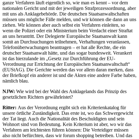
ganze Verfahren läuft eigentlich so, wie man es kennt – vor dem
nationalen Gericht und mit der jeweiligen Strafprozessordnung, aber
mit uns als Anklagebehörde. Die deutschen Staatsanwaltschaften
müssen uns mögliche Fälle melden, und wir können die dann an uns
ziehen. Wir können aber auch selbst ein Verfahren einleiten, so
wenn die Polizei oder ein Ministerium beim Verdacht einer Straftat
an uns herantritt. Der Delegierte Europäische Staatsanwalt kann
somit an Durchsuchungen teilnehmen, Verhaftungen veranlassen,
Telefonüberwachungen beantragen – er hat alle Rechte, die ein
deutscher Staatsanwalt hätte, und das sogar bundesweit. Verankert
ist das hierzulande im „Gesetz zur Durchführung der EU-
Verordnung zur Errichtung der Europäischen Staatsanwaltschaft“
(EUStAG). Die Gerichte werden das vor allem daran merken, dass
der Briefkopf ein anderer ist und die Akten eine andere Farbe haben,
nämlich blau.
NJW:
Wie wird bei der Wahl des Anklagelands das Prinzip des
gesetzlichen Richters gewährleistet?
Ritter:
Aus der Verordnung ergibt sich ein Kriterienkatalog für
unsere örtliche Zuständigkeit. Das erste ist, wo das Schwergewicht
der Tat liegt. Auch die Nationalität des Beschuldigten und sein
Wohnort sind von Bedeutung. Kein Kriterium ist aber, wo wir das
Verfahren am leichtesten führen können: Die Verteidiger müssen
also nicht befürchten, dass wir forum shopping betreiben. Und das