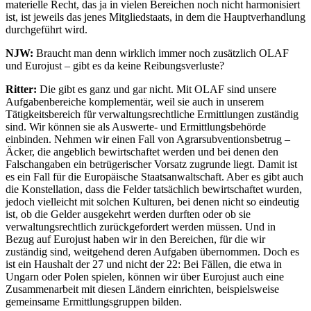
materielle Recht, das ja in vielen Bereichen noch nicht harmonisiert
ist, ist jeweils das jenes Mitgliedstaats, in dem die Hauptverhandlung
durchgeführt wird.
NJW:
Braucht man denn wirklich immer noch zusätzlich OLAF
und Eurojust – gibt es da keine Reibungsverluste?
Ritter:
Die gibt es ganz und gar nicht. Mit OLAF sind unsere
Aufgabenbereiche komplementär, weil sie auch in unserem
Tätigkeitsbereich für verwaltungsrechtliche Ermittlungen zuständig
sind. Wir können sie als Auswerte- und Ermittlungsbehörde
einbinden. Nehmen wir einen Fall von Agrarsubventionsbetrug –
Äcker, die angeblich bewirtschaftet werden und bei denen den
Falschangaben ein betrügerischer Vorsatz zugrunde liegt. Damit ist
es ein Fall für die Europäische Staatsanwaltschaft. Aber es gibt auch
die Konstellation, dass die Felder tatsächlich bewirtschaftet wurden,
jedoch vielleicht mit solchen Kulturen, bei denen nicht so eindeutig
ist, ob die Gelder ausgekehrt werden durften oder ob sie
verwaltungsrechtlich zurückgefordert werden müssen. Und in
Bezug auf Eurojust haben wir in den Bereichen, für die wir
zuständig sind, weitgehend deren Aufgaben übernommen. Doch es
ist ein Haushalt der 27 und nicht der 22: Bei Fällen, die etwa in
Ungarn oder Polen spielen, können wir über Eurojust auch eine
Zusammenarbeit mit diesen Ländern einrichten, beispielsweise
gemeinsame Ermittlungsgruppen bilden.