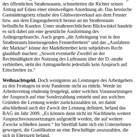
des öffentlichen Straßenraums, schmetterten die Richter seinen
Antrag auf Erlass einer einstweiligen Anordnung ab. Das hessische
Gaststättengesetz erlaube den Glühweinverkauf aus dem Fenster
bzw. aus dem Eingangsbereich heraus an im Straßenraum
befindliche Kunden. Unter straßenrechtlichem Blickwinkel handele
es sich dabei um eine gesetzliche Ausformung des
Anliegergebrauchs. Auch gegen „die Anbringung von in den
Straßenraum hineinragenden Fensterbrettern“ und das „Ausfahren
der Markise“ könne der Marktbetreiber kein subjektives Recht
glaubhaft machen: „Soweit eventuelle Zweifel an der
Rechtmäßigkeit der Nutzung des Luftraums über der D.-straße
verbleiben, steht der Antragstellerin jedenfalls kein Anspruch auf
Einschreiten zu.“
Weihnachtsgeld.
Doch wenigstens an Leistungen des Arbeitgebers
zu den Festtagen ist trotz Pandemie nicht zu rütteln. Werde im
Arbeitsvertrag eindeutig festgelegt, unter welchen Voraussetzungen
der Anspruch auf eine Sonderzahlung entsteht und aus welchen
Gründen die Leistung wieder zurückzuzahlen ist, sei damit
abschließend auch der Zweck der Leistung definiert, befand das
BAG im Jahr 2009. „Es können dann nicht im Nachhinein weitere
Anspruchsvoraussetzungen aufgestellt werden, die auf weitere
Zwecke schließen lassen.“ Im Streitfall hatte sich ein Unternehmen
geweigert, die Gratifikation an eine Beschäftigte auszuzahlen, die
sich in Elternzeit befand.