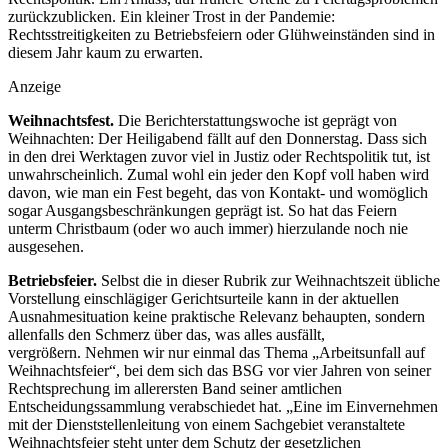
zurückzublicken. Ein kleiner Trost in der Pandemie:
Rechtsstreitigkeiten zu Betriebsfeiern oder Glühweinständen sind in
diesem Jahr kaum zu erwarten.
Anzeige
Weihnachtsfest.
Die Berichterstattungswoche ist geprägt von
Weihnachten: Der Heiligabend fällt auf den Donnerstag. Dass sich
in den drei Werktagen zuvor viel in Justiz oder Rechtspolitik tut, ist
unwahrscheinlich. Zumal wohl ein jeder den Kopf voll haben wird
davon, wie man ein Fest begeht, das von Kontakt- und womöglich
sogar Ausgangsbeschränkungen geprägt ist. So hat das Feiern
unterm Christbaum (oder wo auch immer) hierzulande noch nie
ausgesehen.
Betriebsfeier.
Selbst die in dieser Rubrik zur Weihnachtszeit übliche
Vorstellung einschlägiger Gerichtsurteile kann in der aktuellen
Ausnahmesituation keine praktische Relevanz behaupten, sondern
allenfalls den Schmerz über das, was alles ausfällt,
vergrößern. Nehmen wir nur einmal das Thema „Arbeitsunfall auf
Weihnachtsfeier“, bei dem sich das BSG vor vier Jahren von seiner
Rechtsprechung im allerersten Band seiner amtlichen
Entscheidungssammlung verabschiedet hat. „Eine im Einvernehmen
mit der Dienststellenleitung von einem Sachgebiet veranstaltete
Weihnachtsfeier steht unter dem Schutz der gesetzlichen