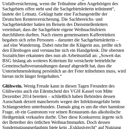
Unfallversicherung, wenn die Teilnahme allen Angehörigen des
Sachgebiets offen steht und die Sachgebietsleiterin teilnimmt“,
lautete der Leitsatz. Geklagt hatte eine Fachangestellte der
Deutschen Rentenversicherung. Die Sachbereichs- und
Sachgebietsleiter hatten im Beisein des Dienststellenleiters
vereinbart, dass die Sachgebiete eigene Weihnachtsfeiern
durchführen durften. Nach einem gemeinsamen Kaffeetrinken
begaben sich zehn Personen – darunter die Sachgebietsleiterin –
auf eine Wanderung. Dabei rutschte die Klägerin aus, prellte sich
den Ellenbogen und verstauchte sich ein Handgelenk. Die obersten
Sozialrichter erkannten dies nun als Arbeitsunfall an: „Soweit das
BSG bislang als weiteres Kriterium für versicherte betriebliche
Gemeinschaftsveranstaltungen darauf abgestellt hat, dass die
Unternehmensleitung persönlich an der Feier teilnehmen muss, wird
hieran nicht länger festgehalten.“
Glühwein.
Wenig Freude kann in diesen Tagen Freunden des
Glühweins auch ein Eilentscheid des VGH Kassel von Mitte
Dezember 2014 bereiten – schließlich haben Behörden dessen
Ausschank derzeit mancherorts wegen der Infektionsgefahr beim
Schlangestehen unterbunden. Damals ging es um die eher harmlose
Frage, ob ein Gastronom vor seinen Restaurants das alkoholische
Heißgetränk verkaufen durfte. Über diese Konkurrenz ärgerte sich
der Betreiber des örtlichen Weihnachtsmarkts. Doch dessen
Sondernutzungserlaubnis biete kein „Exklusivrecht“ auf Nutzung