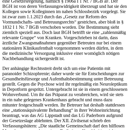
eine Gesetzesregelung, nämlich § 1906a I 1 Nr. 7 BGB aF. Der
BGH ist von deren Verfassungswidrigkeit überzeugt und hat sie den
Kollegen sowie Kolleginnen im nahen Schlossbezirk vorgelegt. Sie
ist zwar zum 1.1.​2023 durch das „Gesetz zur Reform des
Vormundschafts- und Betreuungsrechts“ gestrichen, aber bloß in §
1832 I 1 Nr. 7 BGB verschoben worden. Die Bestimmung sieht
ziemlich speziell aus. Doch laut BGH betrifft sie eine „zahlenmäßig
relevante Gruppe“ von Kranken. Vorgeschrieben ist darin, dass
ärztliche Zwangsmaßnahmen gegenüber Betreuten nur bei einem
stationären Klinikaufenthalt vorgenommen werden dürfen, in dem
die medizinische Versorgung inklusive einer womöglich nötigen
Nachbehandlung sichergestellt ist.
Der anhängige Rechtsstreit dreht sich um eine Patientin mit
paranoider Schizophrenie; daher wurde sie für Entscheidungen zur
Gesundheitsfürsorge und Aufenthaltsbestimmung unter Betreuung
gestellt. Gegen die Psychose wird ihr regelmäßig ein Neuroleptikum
in Depotform gespritzt. Untergebracht ist sie in einem geschlossenen
Wohnverbund. Um ihr das Präparat zu verabreichen, wird sie stets
in ein nahe gelegenes Krankenhaus gebracht und muss dazu
mitunter festgeschnallt werden. Ihr Betreuer hat deshalb stattdessen
eine „stationsäquivalente Behandlung“ in ihrer Wohneinrichtung
beantragt, was das AG Lippstadt und das LG Paderborn aufgrund
der Gesetzeslage ablehnten. Der XII. Zivilsenat schrieb den
Verfassungshütern: „Die staatliche Gemeinschaft darf den hilflosen