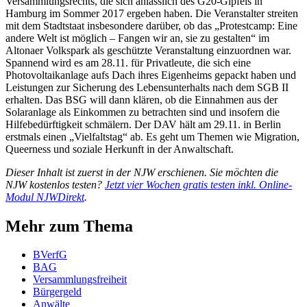
Versammlungsrechts, die sich anlässlich des G20-Gipfels in
Hamburg im Sommer 2017 ergeben haben. Die Veranstalter streiten
mit dem Stadtstaat insbesondere darüber, ob das „Protestcamp: Eine
andere Welt ist möglich – Fangen wir an, sie zu gestalten“ im
Altonaer Volkspark als geschützte Veranstaltung einzuordnen war.
Spannend wird es am 28.11. für Privatleute, die sich eine
Photovoltaikanlage aufs Dach ihres Eigenheims gepackt haben und
Leistungen zur Sicherung des Lebensunterhalts nach dem SGB II
erhalten. Das BSG will dann klären, ob die Einnahmen aus der
Solaranlage als Einkommen zu betrachten sind und insofern die
Hilfebedürftigkeit schmälern. Der DAV hält am 29.11. in Berlin
erstmals einen „Vielfaltstag“ ab. Es geht um Themen wie Migration,
Queerness und soziale Herkunft in der Anwaltschaft.
Dieser Inhalt ist zuerst in der NJW erschienen. Sie möchten die
NJW kostenlos testen?
Jetzt vier Wochen gratis testen inkl. Online-
Modul
NJWDirekt
.
Mehr zum Thema
BVerfG
BAG
Versammlungsfreiheit
Bürgergeld
Anwälte