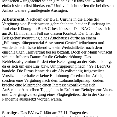
Menschen – ungeachtet seiner ‚Freiheit zur Krankheit‘ – nicht
einfach sich selbst überlassen.“ Und vielleicht treffen die bei diesem
Anlass weitere grundlegende Aussagen.
Arbeitsrecht.
Nachdem der BGH Unruhe in die Höhe der
Vergütung von Betriebsräten gebracht hatte, hat der Bundestag im
Juni eine Klärung im BetrVG beschlossen. Das BAG befasst sich
am 26.11. mit einem Fall aus diesem Kontext. Der Chef der
Belegschaftsvertretung eines Autohauses durfte an einem
„Führungskräftepotenzial Assessment Center“ teilnehmen und
wurde danach rückwirkend wie ein Werkstattleiter nach dem
einschlägigen Tarifvertrag besser bezahlt. Doch der Mann wünscht
sich ein früheres Datum für die Gehaltserhöhung. Das
Betriebsratsgremium fordert eine Beteiligung an der Entscheidung,
da es sich um eine Ein- bzw. Umgruppierung nach § 99 I BetrVG
handele. Die Firma lehnte das ab: Als vollständig freigestellter
Vorsitzender erhalte er keine Entlohnung für erbrachte Arbeit,
sondern eine Vergütung nach dem Lohnausfallprinzip. Zudem
brächte eine Mitsprache ­einen Interessenkonflikt mit sich.
Außerdem: Am selben Tag geht es in Erfurt um Beiträge zur Alters-
und Übergangsversorgung eines Flugbegleiters, die in der Corona-
Pandemie ausgesetzt worden waren.
Sonstiges.
Das BVerwG klärt am 27.11. Fragen des