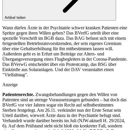
Artikel teilen
Wann dürfen Ärzte in der Psychiatrie schwer kranken Patienten eine
Spritze gegen ihren Willen geben? Das BVerfG urteilt über eine
spezielle Vorschrift im BGB dazu. Das BAG befasst sich mit einem
freigestellten Betriebsratsvorsitzenden, der sein eigenes Gremium
über eine Gehaltserhöhung für ihn mitbestimmen lassen will.
Außerdem geht es in Erfurt um Beiträge zur Alters- und
Übergangsversorgung eines Flugbegleiters in der Corona-Pandemie.
Das BVerwG entscheidet über ein Protestcamp, das BSG über
Einkünfte aus Solaranlagen. Und der DAV veranstaltet einen
"Vielfaltstag".
Anzeige
Patientenrechte.
Zwangsbehandlungen gegen den Willen von
Patienten sind an strenge Voraussetzungen gebunden – hat doch das
BVerfG vor vier Jahren sogar ein Recht auf selbstbestimmtes
Sterben festgelegt. Am 26.11. verkündet nun der Erste Senat sein
Urteil darüber, wieweit Ärzte dazu in der Psychiatrie befugt sind.
Verhandelt wurde darüber bereits im Juli (NJW-aktuell H. 29/2024,
6). Auf dem Prüfstand steht nicht bloß ein konkreter Fall, sondern