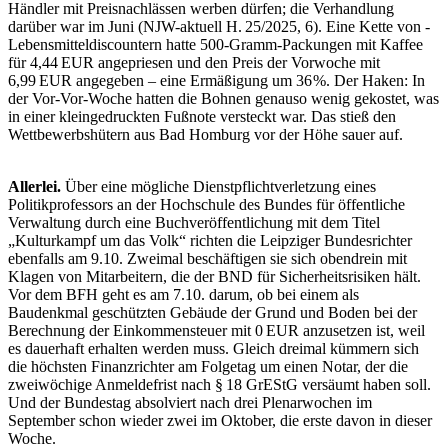
Händler mit Preisnachlässen werben dürfen; die Verhandlung
darüber war im Juni (NJW-aktuell H. 25/2025, 6). Eine Kette von ­
Lebensmitteldiscountern hatte 500-Gramm-Packungen mit Kaffee
für 4,44 EUR angepriesen und den Preis der Vorwoche mit
6,99 EUR angegeben – eine Ermäßigung um 36 %. Der Haken: In
der Vor-Vor-Woche hatten die Bohnen genauso wenig gekostet, was
in einer kleingedruckten Fußnote versteckt war. Das stieß den
Wettbewerbshütern aus Bad Homburg vor der Höhe sauer auf.
Allerlei.
Über eine mögliche Dienstpflichtverletzung ­eines
Politikprofessors an der Hochschule des Bundes für öffentliche
Verwaltung durch eine Buchveröffent­lichung mit dem Titel
„Kulturkampf um das Volk“ richten die Leipziger Bundesrichter
ebenfalls am 9.10. Zweimal beschäftigen sie sich obendrein mit
Klagen von Mitarbeitern, die der BND für Sicherheitsrisiken hält.
Vor dem BFH geht es am 7.10. darum, ob bei einem als
Baudenkmal geschützten Gebäude der Grund und Boden bei der
Berechnung der Einkommensteuer mit 0 EUR anzusetzen ist, weil
es dauerhaft erhalten werden muss. Gleich dreimal kümmern sich
die höchsten Finanzrichter am Folgetag um einen Notar, der die
zweiwöchige Anmeldefrist nach § 18 GrEStG versäumt haben soll.
Und der Bundestag absolviert nach drei Plenarwochen im
September schon wieder zwei im Oktober, die erste davon in dieser
Woche.