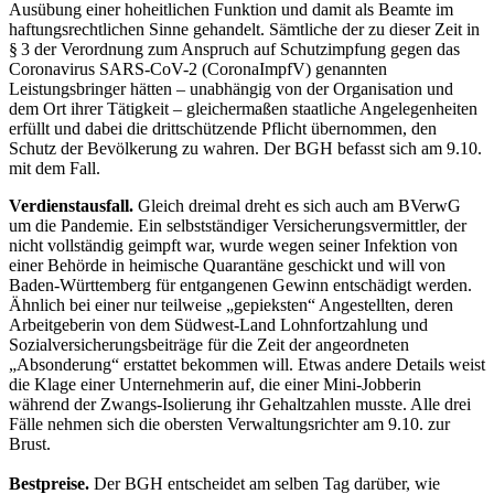
Ausübung einer hoheitlichen Funktion und damit als Beamte im
haftungsrechtlichen Sinne gehandelt. Sämtliche der zu dieser Zeit in
§ 3 der Verordnung zum ­Anspruch auf Schutzimpfung gegen das
Coronavirus SARS-CoV-2 (CoronaImpfV) genannten
Leistungsbringer hätten – unabhängig von der Organisation und
dem Ort ihrer Tätigkeit – gleichermaßen staatliche Angelegenheiten
erfüllt und dabei die drittschützende Pflicht übernommen, den
Schutz der Bevölkerung zu wahren. Der BGH befasst sich am 9.10.
mit dem Fall.
Verdienstausfall.
Gleich dreimal dreht es sich auch am BVerwG
um die Pandemie. Ein selbstständiger Versicherungsvermittler, der
nicht vollständig geimpft war, wurde wegen seiner Infektion von
einer Behörde in heimische Quarantäne geschickt und will von
Baden-Württemberg für entgangenen Gewinn entschädigt werden.
Ähnlich bei einer nur teilweise „gepieksten“ Angestellten, deren
Arbeitgeberin von dem Südwest-Land Lohnfortzahlung und
Sozialversicherungsbeiträge für die Zeit der angeordneten
„Absonderung“ erstattet bekommen will. Etwas andere Details weist
die Klage einer Unternehmerin auf, die einer Mini-Jobberin
während der Zwangs-Isolierung ihr Gehaltzahlen musste. Alle drei
Fälle nehmen sich die obersten Verwaltungsrichter am 9.10. zur
Brust.
Bestpreise.
Der BGH entscheidet am selben Tag darüber, wie