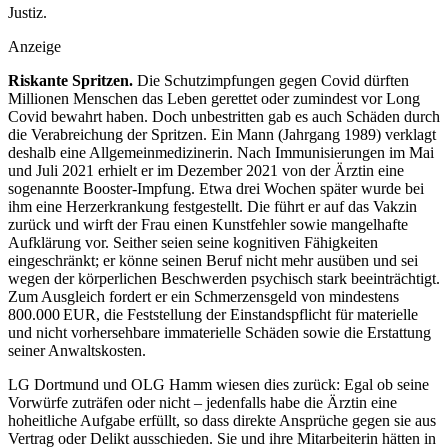
Justiz.
Anzeige
Riskante Spritzen.
Die Schutzimpfungen gegen Covid dürften
Millionen Menschen das Leben gerettet oder zumindest vor Long
Covid bewahrt haben. Doch unbestritten gab es auch Schäden durch
die Verabreichung der Spritzen. Ein Mann (Jahrgang 1989) verklagt
deshalb eine Allgemeinmedizinerin. Nach Immunisierungen im Mai
und Juli 2021 erhielt er im Dezember 2021 von der Ärztin eine
sogenannte Booster-Impfung. Etwa drei Wochen später wurde bei
ihm eine Herzerkrankung festgestellt. Die führt er auf das Vakzin
zurück und wirft der Frau einen Kunstfehler sowie mangelhafte
Aufklärung vor. Seither seien seine kognitiven ­Fähigkeiten
eingeschränkt; er könne seinen Beruf nicht mehr ausüben und sei
wegen der körperlichen Beschwerden psychisch stark beeinträchtigt.
Zum Ausgleich fordert er ein Schmerzensgeld von mindestens
800.000 EUR, die Feststellung der Einstandspflicht für materielle
und nicht vorhersehbare immaterielle Schäden sowie die Erstattung
seiner Anwaltskosten.
LG Dortmund und OLG Hamm wiesen dies zurück: Egal ob seine
Vorwürfe zuträfen oder nicht – jedenfalls habe die Ärztin eine
hoheitliche Aufgabe erfüllt, so dass direkte Ansprüche gegen sie aus
Vertrag oder ­Delikt ausschieden. Sie und ihre Mitarbeiterin hätten in