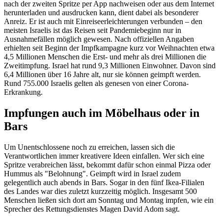
nach der zweiten Spritze per App nachweisen oder aus dem Internet
herunterladen und ausdrucken kann, dient dabei als besonderer
Anreiz. Er ist auch mit Einreiseerleichterungen verbunden – den
meisten Israelis ist das Reisen seit Pandemiebeginn nur in
Ausnahmefällen möglich gewesen. Nach offiziellen Angaben
erhielten seit Beginn der Impfkampagne kurz vor Weihnachten etwa
4,5 Millionen Menschen die Erst- und mehr als drei Millionen die
Zweitimpfung. Israel hat rund 9,3 Millionen Einwohner. Davon sind
6,4 Millionen über 16 Jahre alt, nur sie können geimpft werden.
Rund 755.000 Israelis gelten als genesen von einer Corona-
Erkrankung.
Impfungen auch im Möbelhaus oder in
Bars
Um Unentschlossene noch zu erreichen, lassen sich die
Verantwortlichen immer kreativere Ideen einfallen. Wer sich eine
Spritze verabreichen lässt, bekommt dafür schon einmal Pizza oder
Hummus als "Belohnung". Geimpft wird in Israel zudem
gelegentlich auch abends in Bars. Sogar in den fünf Ikea-Filialen
des Landes war dies zuletzt kurzzeitig möglich. Insgesamt 500
Menschen ließen sich dort am Sonntag und Montag impfen, wie ein
Sprecher des Rettungsdienstes Magen David Adom sagt.