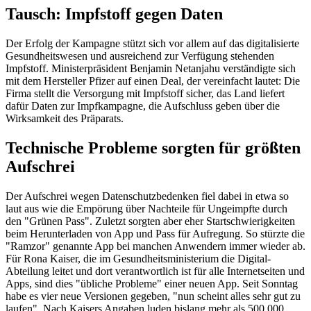
Tausch: Impfstoff gegen Daten
Der Erfolg der Kampagne stützt sich vor allem auf das digitalisierte
Gesundheitswesen und ausreichend zur Verfügung stehenden
Impfstoff. Ministerpräsident Benjamin Netanjahu verständigte sich
mit dem Hersteller Pfizer auf einen Deal, der vereinfacht lautet: Die
Firma stellt die Versorgung mit Impfstoff sicher, das Land liefert
dafür Daten zur Impfkampagne, die Aufschluss geben über die
Wirksamkeit des Präparats.
Technische Probleme sorgten für größten
Aufschrei
Der Aufschrei wegen Datenschutzbedenken fiel dabei in etwa so
laut aus wie die Empörung über Nachteile für Ungeimpfte durch
den "Grünen Pass". Zuletzt sorgten aber eher Startschwierigkeiten
beim Herunterladen von App und Pass für Aufregung. So stürzte die
"Ramzor" genannte App bei manchen Anwendern immer wieder ab.
Für Rona Kaiser, die im Gesundheitsministerium die Digital-
Abteilung leitet und dort verantwortlich ist für alle Internetseiten und
Apps, sind dies "übliche Probleme" einer neuen App. Seit Sonntag
habe es vier neue Versionen gegeben, "nun scheint alles sehr gut zu
laufen". Nach Kaisers Angaben luden bislang mehr als 500.000