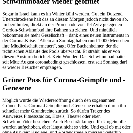
Schwimmbäder wieder geöffnet
Sogar in Israel kann es im Winter kühl werden. Gut ein Dutzend
Unerschrockene hält das an diesem Morgen jedoch nicht davon ab,
im berühmten, direkt an der Promenade von Tel Aviv gelegenen
Gordon-Schwimmbad ihre Bahnen zu ziehen. Und minütlich
bekommen sie mehr Gesellschaft – dank eines neuen Instruments in
der Corona-Krise. "Allein am Sonntag haben rund 1.000 Menschen
ihre Mitgliedschaft erneuert", sagt Ofer Bachenheimer, der die
technischen Abläufe des Pools überwacht. Er strahlt, als er von
diesem Ansturm berichtet. Kein Wunder: Das Schwimmbad hatte
seit Mitte August coronabedingt geschlossen, erst seit Sonntag darf
es wieder Besucher empfangen.
Grüner Pass für Corona-Geimpfte und -
Genesene
Möglich wurde die Wiedereröffnung durch den sogenannten
Grünen Pass. Corona-Geimpfte und -Genesene erhalten durch ihn
schneller mehr Grundrechte zurück. So dürfen Träger des
Ausweises Fitnessstudios, Hotels, Theater oder eben
Schwimmbäder besuchen. Auch Beschränkungen für Ungeimpfte
wurden aufgehoben, aber längst nicht so viele. Und egal ob mit oder
ohne Ausweis: Hygiene- und Abstandsregeln müssen weiterhin