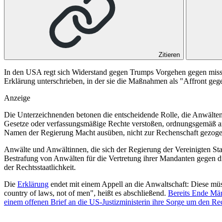
Zitieren
In den USA regt sich Widerstand gegen Trumps Vorgehen gegen miss
Erklärung unterschrieben, in der sie die Maßnahmen als "Affront gegen
Anzeige
Die Unterzeichnenden betonen die entscheidende Rolle, die Anwälten
Gesetze oder verfassungsmäßige Rechte verstoßen, ordnungsgemäß ang
Namen der Regierung Macht ausüben, nicht zur Rechenschaft gezogen
Anwälte und Anwältinnen, die sich der Regierung der Vereinigten Sta
Bestrafung von Anwälten für die Vertretung ihrer Mandanten gegen die
der Rechtsstaatlichkeit.
Die
Erklärung
endet mit einem Appell an die Anwaltschaft: Diese müsse
country of laws, not of men", heißt es abschließend.
Bereits Ende März 
einem of­fe­nen Brief an die US-Jus­tiz­mi­nis­te­rin ihre Sorge um den R