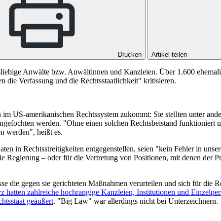
Drucken
Artikel teilen
liebige Anwälte bzw. Anwältinnen und Kanzleien. Über 1.600 ehemalig
 die Verfassung und die Rechtsstaatlichkeit" kritisieren.
 im US-amerikanischen Rechtssystem zukommt: Sie stellten unter ande
efochten werden. "Ohne einen solchen Rechtsbeistand funktioniert uns
 werden", heißt es.
aten in Rechtsstreitigkeiten entgegenstellen, seien "kein Fehler in u
 Regierung – oder für die Vertretung von Positionen, mit denen der Prä
 die gegen sie gerichteten Maßnahmen verurteilen und sich für die Rech
hatten zahl­rei­che hoch­ran­gi­ge Kanz­lei­en, In­sti­tu­tio­nen und Ein­z
echtsstaat geäußert
. "Big Law" war allerdings nicht bei Unterzeichnern.