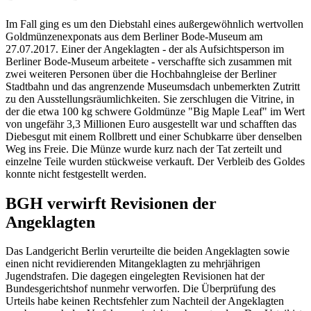
Im Fall ging es um den Diebstahl eines außergewöhnlich wertvollen
Goldmünzenexponats aus dem Berliner Bode-Museum am
27.07.2017. Einer der Angeklagten - der als Aufsichtsperson im
Berliner Bode-Museum arbeitete - verschaffte sich zusammen mit
zwei weiteren Personen über die Hochbahngleise der Berliner
Stadtbahn und das angrenzende Museumsdach unbemerkten Zutritt
zu den Ausstellungsräumlichkeiten. Sie zerschlugen die Vitrine, in
der die etwa 100 kg schwere Goldmünze "Big Maple Leaf" im Wert
von ungefähr 3,3 Millionen Euro ausgestellt war und schafften das
Diebesgut mit einem Rollbrett und einer Schubkarre über denselben
Weg ins Freie. Die Münze wurde kurz nach der Tat zerteilt und
einzelne Teile wurden stückweise verkauft. Der Verbleib des Goldes
konnte nicht festgestellt werden.
BGH verwirft Revisionen der
Angeklagten
Das Landgericht Berlin verurteilte die beiden Angeklagten sowie
einen nicht revidierenden Mitangeklagten zu mehrjährigen
Jugendstrafen. Die dagegen eingelegten Revisionen hat der
Bundesgerichtshof nunmehr verworfen. Die Überprüfung des
Urteils habe keinen Rechtsfehler zum Nachteil der Angeklagten