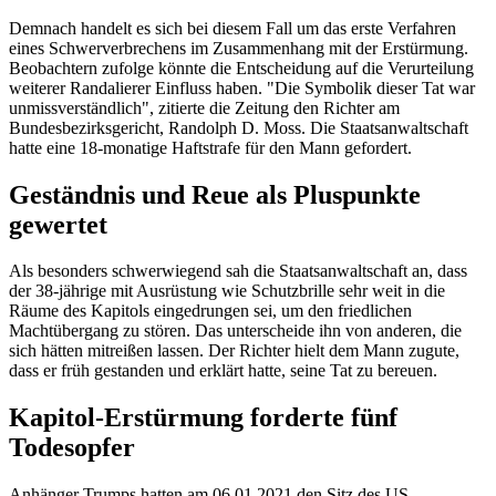
Demnach handelt es sich bei diesem Fall um das erste Verfahren
eines Schwerverbrechens im Zusammenhang mit der Erstürmung.
Beobachtern zufolge könnte die Entscheidung auf die Verurteilung
weiterer Randalierer Einfluss haben. "Die Symbolik dieser Tat war
unmissverständlich", zitierte die Zeitung den Richter am
Bundesbezirksgericht, Randolph D. Moss. Die Staatsanwaltschaft
hatte eine 18-monatige Haftstrafe für den Mann gefordert.
Geständnis und Reue als Pluspunkte
gewertet
Als besonders schwerwiegend sah die Staatsanwaltschaft an, dass
der 38-jährige mit Ausrüstung wie Schutzbrille sehr weit in die
Räume des Kapitols eingedrungen sei, um den friedlichen
Machtübergang zu stören. Das unterscheide ihn von anderen, die
sich hätten mitreißen lassen. Der Richter hielt dem Mann zugute,
dass er früh gestanden und erklärt hatte, seine Tat zu bereuen.
Kapitol-Erstürmung forderte fünf
Todesopfer
Anhänger Trumps hatten am 06.01.2021 den Sitz des US-