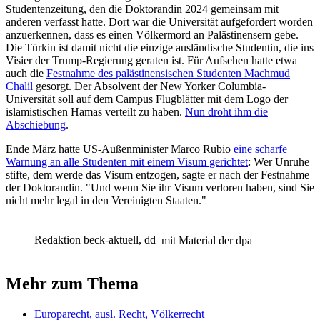
Studentenzeitung, den die Doktorandin 2024 gemeinsam mit
anderen verfasst hatte. Dort war die Universität aufgefordert worden
anzuerkennen, dass es einen Völkermord an Palästinensern gebe.
Die Türkin ist damit nicht die einzige ausländische Studentin, die ins
Visier der Trump-Regierung geraten ist. Für Aufsehen hatte etwa
auch die
Festnahme des palästinensischen Studenten Machmud
Chalil
gesorgt. Der Absolvent der New Yorker Columbia-
Universität soll auf dem Campus Flugblätter mit dem Logo der
islamistischen Hamas verteilt zu haben.
Nun droht ihm die
Abschiebung
.
Ende März hatte US-Außenminister Marco Rubio
eine scharfe
Warnung an alle Studenten mit einem Visum gerichtet
: Wer Unruhe
stifte, dem werde das Visum entzogen, sagte er nach der Festnahme
der Doktorandin. "Und wenn Sie ihr Visum verloren haben, sind Sie
nicht mehr legal in den Vereinigten Staaten."
Redaktion beck-aktuell, dd
mit Material der dpa
Mehr zum Thema
Europarecht, ausl. Recht, Völkerrecht