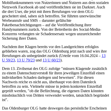
Mobilfunknummern von Nutzerinnen und Nutzern aus dem sozialen
Netzwerk Facebook ab und veröffentlichten sie im Darknet. Auch
die drei User, die jetzt mit ihren Berufungen vor dem OLG
gescheitert sind, sahen sich betroffen. Sie führten unerwünschte
Werbeanrufe und SMS – darunter gefälschte
Paketbenachrichtigungen – auf die Veröffentlichung ihrer
Handynummern zurück. Von der Betreiberin des Social-Media-
Konzerns verlangten sie Schadensersatz wegen unzureichender
Sicherung ihrer Daten.
Nachdem ihre Klagen bereits vor den Landgerichten erfolglos
geblieben waren, zog das OLG Oldenburg jetzt nach und wies ihre
Berufungen als unbegründet zurück (Urteile vom 16.04.2024 –
13
U 59/23
,
13 U 79/23
und
13 U 60/23
).
Dem 13. Zivilsenat des OLG zufolge "müssen Klagende zusätzlich
zu einem Datenschutzverstoß für ihren jeweiligen Einzelfall einen
individuellen Schaden darlegen und beweisen". Für diesen
Nachweis reiche es nicht aus, überhaupt von dem Datenleck
betroffen zu sein. Vielmehr müsse in jedem konkreten Einzelfall
geprüft werden, "ob die Befürchtung, die eigenen Daten könnten
missbräuchlich von Dritten verwendet werden, tatsächlich begründet
ist".
Das Oldenburger OLG hatte deswegen das persönliche Erscheinen