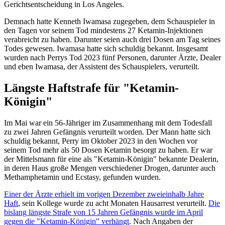
Gerichtsentscheidung in Los Angeles.
Demnach hatte Kenneth Iwamasa zugegeben, dem Schauspieler in
den Tagen vor seinem Tod mindestens 27 Ketamin-Injektionen
verabreicht zu haben. Darunter seien auch drei Dosen am Tag seines
Todes gewesen. Iwamasa hatte sich schuldig bekannt. Insgesamt
wurden nach Perrys Tod 2023 fünf Personen, darunter Ärzte, Dealer
und eben Iwamasa, der Assistent des Schauspielers, verurteilt.
Längste Haftstrafe für "Ketamin-
Königin"
Im Mai war ein 56-Jähriger im Zusammenhang mit dem Todesfall
zu zwei Jahren Gefängnis verurteilt worden. Der Mann hatte sich
schuldig bekannt, Perry im Oktober 2023 in den Wochen vor
seinem Tod mehr als 50 Dosen Ketamin besorgt zu haben. Er war
der Mittelsmann für eine als "Ketamin-Königin" bekannte Dealerin,
in deren Haus große Mengen verschiedener Drogen, darunter auch
Methamphetamin und Ecstasy, gefunden wurden.
Einer der Ärzte erhielt im vorigen Dezember zweieinhalb Jahre
Haft
, sein Kollege wurde zu acht Monaten Hausarrest verurteilt.
Die
bislang längste Strafe von 15 Jahren Gefängnis wurde im April
gegen die "Ketamin-Königin" verhängt
. Nach Angaben der